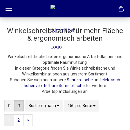
Winkelschreibtische für mehr Fläche
& ergonomisch arbeiten
Winkelschreibtische bieten ergonomische Arbeitsflächen und
optimale Raumnutzung.
In dieser Kategorie finden Sie Winkelschreibtische und
Winkelkombinationen aus unserem Sortiment.
Schauen Sie sich auch unsere
Schreibtische
und
elektrisch
höhenverstellbare Schreibtische
für weitere
Arbeitsplatzlösungen an.
Sortieren nach
pro Seite
Sortieren nach
150 pro Seite
1
2
»