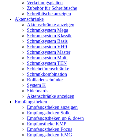
Verkettungsplatten
Zubehör für Schreibtische
Schreibtische anzeigen
Aktenschränke
Aktenschränke anzeigen
Schranksystem Mega
Schranksystem Klassik
Schranksystem Basis
Schranksystem VH9
Schranksystem Master
Schranksystem Multi
Schranksystem TEN
Schiebetürenschränke
Schrankkombination
Rollladenschränke
System K
Sideboards
Aktenschränke anzeigen
Empfangstheken
Empfangstheken anzeigen
Empfangstheken Solid
Empfangtstheken up & down
Empfanstheke KMP
Empfangstheken Focus
Empfangstheken KMG