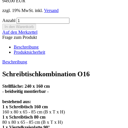
949,00 EUR
zzgl. 19% MwSt. inkl.
Versand
Anzahl
Auf den Merkzettel
Frage zum Produkt
Beschreibung
Produktsicherheit
Beschreibung
Schreibtischkombination O16
Stellfläche: 240 x 160 cm
- beidseitig montierbar -
bestehend aus:
1 x Schreibtisch 160 cm
160 x 80 x 65 - 85 cm (B x T x H)
1 x Schreibtisch 80 cm
80 x 80 x 65 - 85 cm (B x T x H)
1 x Viertelkreisplatte 90°