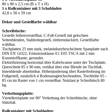
80 x 80 x 2,5 cm (B x T x H)
1 x Rollcontainer mit 3 Schubladen
42,8 x 58 x 59 cm
Dekor und Gestellfarbe wählbar
Schreibtische:
Gestelle höhenverstellbar, C-Fuß-Gestell mit gelochten
Seitenblenden, Stahlrohrgestell, einbrennlackiert, Gestellfarbe
wählbar.
Tischplatten 25 mm stark, melaninharzbeschichtete Spanplatte nach
DIN EN 14322, Emissionsklasse E1 E05 TSCA mit 2 mm
Kunststoffkante, gerundet.
Elektrifizierung horizontal über Kabelwanne unter der Tischplatte,
Querschnitt 85 x 90 mm, vertikal über eine Blende im Tischfuß,
Innenblende abnehmbar. Höhenjustierung über Rasterbohrung im
Fußgestell, zusätzlich 4 Bodenausgleichschrauben, Tischhöhe 65 -
85 cm im Raster von 1 cm verstellbar. Nutzlast je Schreibtisch 80
kg.
Verkettungsplatte:
Viertelkreisplatte zur 90° Verkettung der Schreibtische, ohne
Stützfuß.
Rollcontainer mit Schubladen: