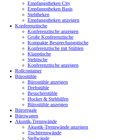
Empfangstheken City
Empfangstheken Basis
Stehtheken
Empfangstheken anzeigen
Konferenztische
Konferenztische anzeigen
Große Konferenztische
Kompakte Besprechungstische
Konferenztische mit Stühlen
Klapptische
Stehtische
Konferenztische anzeigen
Rollcontainer
Bürostühle
Bürostühle anzeigen
Drehstühle
Besucherstühle
Hocker & Stehhilfen
Bürostühle anzeigen
Büroregale
Bürowagen
Akustik-Trennwände
Akustik-Trennwände anzeigen
Tischtrennwände
Stellwände