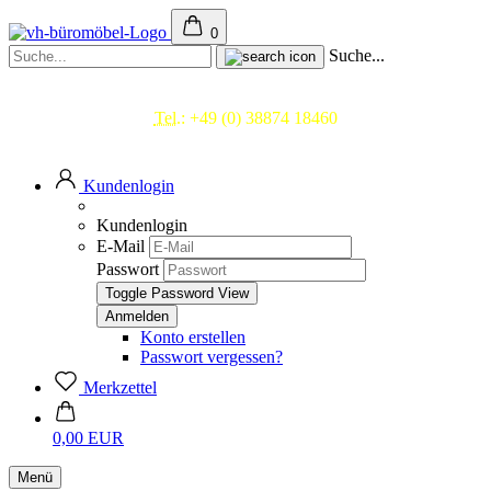
0
Suche...
Beratung & Service
Tel.:
+49 (0) 38874 18460
Mo.- Fr. 09.00 - 17.00 Uhr
Kundenlogin
Kundenlogin
E-Mail
Passwort
Toggle Password View
Konto erstellen
Passwort vergessen?
Merkzettel
0,00 EUR
Menü