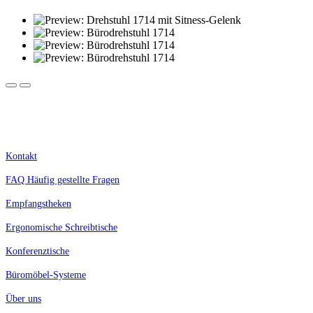
Kostenlose Lieferung innerhalb Deutschlands.
Nur für Geschäftskunden, Selbstständige, Schulen und Behörden. Alle Preise zzgl. MwSt.
Kontakt
FAQ Häufig gestellte Fragen
Empfangstheken
Ergonomische Schreibtische
Konferenztische
Büromöbel-Systeme
Über uns