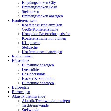
Empfangstheken City
Empfangstheken Basis
Stehtheken
Empfangstheken anzeigen
Konferenztische
Konferenztische anzeigen
Große Konferenztische
Kompakte Besprechungstische
Konferenztische mit Stühlen
Klapptische
Stehtische
Konferenztische anzeigen
Rollcontainer
Bürostühle
Bürostühle anzeigen
Drehstühle
Besucherstühle
Hocker & Stehhilfen
Bürostühle anzeigen
Büroregale
Bürowagen
Akustik-Trennwände
Akustik-Trennwände anzeigen
Tischtrennwände
Stellwände