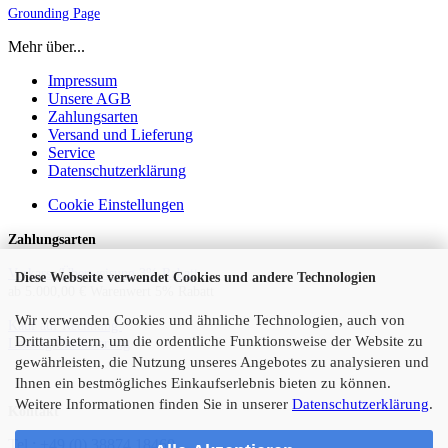
Grounding Page
Mehr über...
Impressum
Unsere AGB
Zahlungsarten
Versand und Lieferung
Service
Datenschutzerklärung
Cookie Einstellungen
Zahlungsarten
Vorkasse/Überweisung 3% Rabatt
Diese Webseite verwendet Cookies und andere Technologien
ab 5.000,00 € Warenwert 5% Rabatt
Wir verwenden Cookies und ähnliche Technologien, auch von
Kauf auf Rechnung
Drittanbietern, um die ordentliche Funktionsweise der Website zu
Leasing/Finanzierung
gewährleisten, die Nutzung unseres Angebotes zu analysieren und
Ihnen ein bestmögliches Einkaufserlebnis bieten zu können.
Weitere Informationen finden Sie in unserer
Datenschutzerklärung
.
Kontakt
Tel.:
+49 (0) 38874 18460