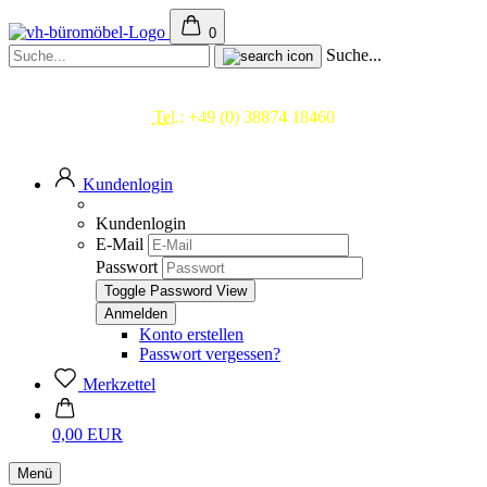
0
Suche...
Beratung & Service
Tel.:
+49 (0) 38874 18460
Mo.- Fr. 09.00 - 17.00 Uhr
Kundenlogin
Kundenlogin
E-Mail
Passwort
Toggle Password View
Konto erstellen
Passwort vergessen?
Merkzettel
0,00 EUR
Menü