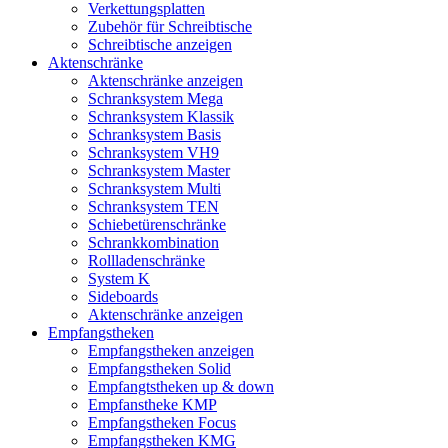
Verkettungsplatten
Zubehör für Schreibtische
Schreibtische anzeigen
Aktenschränke
Aktenschränke anzeigen
Schranksystem Mega
Schranksystem Klassik
Schranksystem Basis
Schranksystem VH9
Schranksystem Master
Schranksystem Multi
Schranksystem TEN
Schiebetürenschränke
Schrankkombination
Rollladenschränke
System K
Sideboards
Aktenschränke anzeigen
Empfangstheken
Empfangstheken anzeigen
Empfangstheken Solid
Empfangtstheken up & down
Empfanstheke KMP
Empfangstheken Focus
Empfangstheken KMG