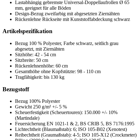
Lastabhängig gebremste Universal-Doppellaufrollen Ø 65
mm, geeignet für alle Böden
Design-Bezug zweifarbig mit abgesetzten Ziernähten
Rückenlehne Rückseite mit Kunststoffabdeckung schwarz
Artikelspezifikation
Bezug 100 % Polyester, Farbe schwarz, seitlich grau
abgesetzt, mit Ziernähten
Sitzhöhe: 42 - 54 cm
Sitzbreite: 50 cm
Rückenlehnenhöhe: 60 cm
Gesamthöhe ohne Kopfstützte: 98 - 110 cm
Tragfähigkeit: bis 130 kg
Bezugstoff
Bezug 100% Polyester
Gewicht 250 g/m² +/- 5 %
Scheuerfestigkeit (Scheuertouren): 150.000 +/- 10%
(Martindale)
Feuersicherung EN 1021-1 & 2, BS CRIB 5, BS 7176:1995
Lichtechtheit (Blaumaßstab): 6; ISO 105-B02 (Xenotest)
Reibechtheit (Graumaßstab): 4-5; ISO 105-X12 (Crockmeter)