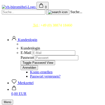
0
Suche...
Beratung & Service
Tel.:
+49 (0) 38874 18460
Mo.- Fr. 09.00 - 17.00 Uhr
Kundenlogin
Kundenlogin
E-Mail
Passwort
Toggle Password View
Konto erstellen
Passwort vergessen?
Merkzettel
0,00 EUR
Menü