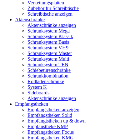
Verkettungsplatten
Zubehör für Schreibtische
Schreibtische anzeigen
Aktenschränke
Aktenschränke anzeigen
Schranksystem Mega
Schranksystem Klassik
Schranksystem Basis
Schranksystem VH9
Schranksystem Master
Schranksystem Multi
Schranksystem TEN
Schiebetürenschränke
Schrankkombination
Rollladenschränke
System K
Sideboards
Aktenschränke anzeigen
Empfangstheken
Empfangstheken anzeigen
Empfangstheken Solid
Empfangtstheken up & down
Empfanstheke KMP
Empfangstheken Focus
Empfangstheken KMG