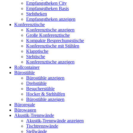
Empfangstheken City
Empfangstheken Basis
Stehtheken
Empfangstheken anzeigen
Konferenztische
Konferenztische anzeigen
Große Konferenztische
Kompakte Besprechungstische
Konferenztische mit Stühlen
Klapptische
Stehtische
Konferenztische anzeigen
Rollcontainer
Bürostühle
Bürostühle anzeigen
Drehstühle
Besucherstühle
Hocker & Stehhilfen
Bürostühle anzeigen
Büroregale
Bürowagen
Akustik-Trennwände
Akustik-Trennwände anzeigen
Tischtrennwände
Stellwände