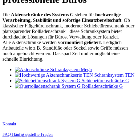
Die
Aktenschränke des Systems G
stehen für
hochwertige
Verarbeitung, Stabilität und sofortige Einsatzbereitschaft
. Ob
klassischer Flügeltürenschrank, moderner Schiebetürenschrank oder
platzsparender Rollladenschrank - diese Schranksystem bietet
durchdachte Lösungen für Büros, Verwaltung oder Kanzlei.
Alle Aktenschränke werden
vormontiert geliefert
. Lediglich
Anbauteile wie z.B. Standfüße oder Sockel sowie Griffe müssen
noch angebracht werden. Das spart Zeit und ermöglicht eine
schnelle Einrichtung.
Schranksystem Mega
Schranksystem TEN
Schiebetürenschränke G
Rollladenschränke G
Kostenlose Lieferung innerhalb Deutschlands.
Nur für Geschäftskunden, Selbstständige, Schulen und Behörden. Alle Preise zzgl. MwSt.
Kontakt
FAQ Häufig gestellte Fragen