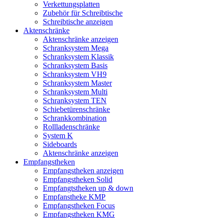
Verkettungsplatten
Zubehör für Schreibtische
Schreibtische anzeigen
Aktenschränke
Aktenschränke anzeigen
Schranksystem Mega
Schranksystem Klassik
Schranksystem Basis
Schranksystem VH9
Schranksystem Master
Schranksystem Multi
Schranksystem TEN
Schiebetürenschränke
Schrankkombination
Rollladenschränke
System K
Sideboards
Aktenschränke anzeigen
Empfangstheken
Empfangstheken anzeigen
Empfangstheken Solid
Empfangtstheken up & down
Empfanstheke KMP
Empfangstheken Focus
Empfangstheken KMG