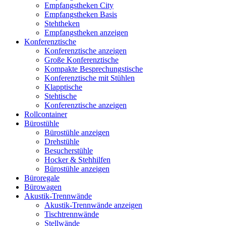
Empfangstheken City
Empfangstheken Basis
Stehtheken
Empfangstheken anzeigen
Konferenztische
Konferenztische anzeigen
Große Konferenztische
Kompakte Besprechungstische
Konferenztische mit Stühlen
Klapptische
Stehtische
Konferenztische anzeigen
Rollcontainer
Bürostühle
Bürostühle anzeigen
Drehstühle
Besucherstühle
Hocker & Stehhilfen
Bürostühle anzeigen
Büroregale
Bürowagen
Akustik-Trennwände
Akustik-Trennwände anzeigen
Tischtrennwände
Stellwände