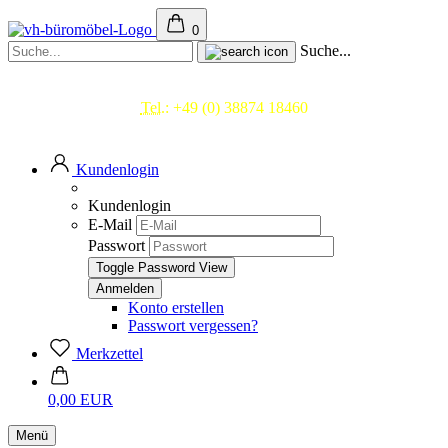
0
Suche...
Beratung & Service
Tel.:
+49 (0) 38874 18460
Mo.- Fr. 09.00 - 17.00 Uhr
Kundenlogin
Kundenlogin
E-Mail
Passwort
Toggle Password View
Konto erstellen
Passwort vergessen?
Merkzettel
0,00 EUR
Menü