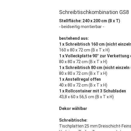
Schreibtischkombination GS8
Stellfläche: 240 x 200 cm (B x T)
- beidseitig montierbar -
bestehend aus:
1 x Schreibtisch 160 cm (nicht einzel
160 x 80 x 72 cm (B x T x H)
1 x Volleckplatte 90° zur Verkettung
80 x 80 x 72 cm (B x T x H)
1 x Schreibtisch 80 cm (nicht einzeln 
80 x 80 x 72 cm (B x T x H)
1 x Anstellregal offen
40 x 80 x 72 cm (B x T x H)
1 x Rollcontainer mit 3 Schubladen
43,8 x 60 x 56,5 cm (B x T x H)
Dekor wählbar
Schreibtische:
Tischplatten 25 mm Dreischicht-Fein