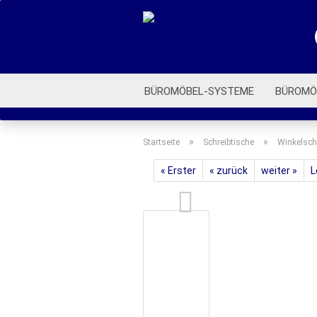
BÜROMÖBEL-SYSTEME
BÜROMÖ
ROLLCONTAINER
BÜROSTÜHLE
»
»
Startseite
Schreibtische
Winkelsch
« Erster
« zurück
weiter »
L