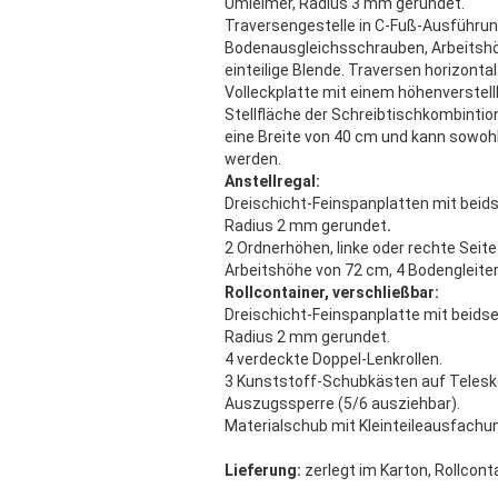
Umleimer, Radius 3 mm gerundet.
Traversengestelle in C-Fuß-Ausführung
Bodenausgleichsschrauben, Arbeitshöhe
einteilige Blende. Traversen horizonta
Volleckplatte mit einem höhenverstel
Stellfläche der Schreibtischkombintion
eine Breite von 40 cm und kann sowohl 
werden.
Anstellregal:
Dreischicht-Feinspanplatten mit bei
Radius 2 mm gerundet
.
2 Ordnerhöhen, linke oder rechte Seit
Arbeitshöhe von 72 cm, 4 Bodengleiter
Rollcontainer, verschließbar:
Dreischicht-Feinspanplatte mit beid
Radius 2 mm gerundet.
4 verdeckte Doppel-Lenkrollen.
3 Kunststoff-Schubkästen auf Telesk
Auszugssperre (5/6 ausziehbar).
Materialschub mit Kleinteileausfachun
Lieferung:
zerlegt im Karton, Rollcont