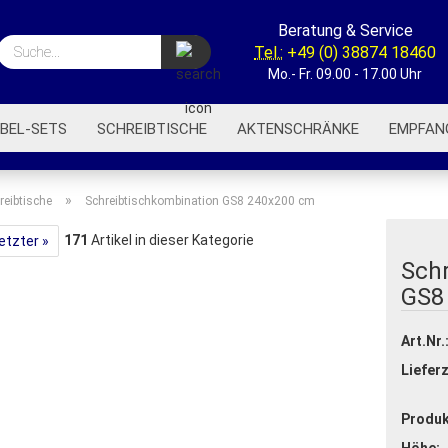
Beratung & Service
Suche...
Tel.:
+49 (0) 38874 18460
Mo.- Fr. 09.00 - 17.00 Uhr
BEL-SETS
SCHREIBTISCHE
AKTENSCHRÄNKE
EMPFAN
BÜROREGALE
BÜROWAGEN
AKUSTIK-TRENNWÄNDE
»
reibtische
Schreibtischkombination GS8 240x200 cm
171
Artikel in dieser Kategorie
etzter »
Sch
GS8
Art.Nr.
Lieferz
Produk
Höhe: