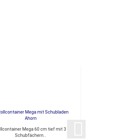
llcontainer Mega 60 cm tief mit 3
Rollcontainer Mega 6
Schubfächern...
Hängeregiste