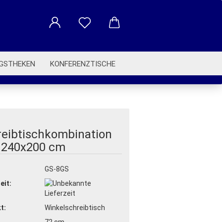
GSTHEKEN
KONFERENZTISCHE
BETRIEBSAUSSTATTUNG
reibtischkombination
 240x200 cm
:
GS-8GS
eit:
t:
Winkelschreibtisch
72 cm