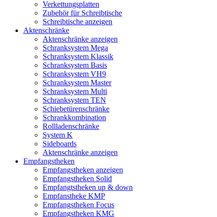
Verkettungsplatten
Zubehör für Schreibtische
Schreibtische anzeigen
Aktenschränke
Aktenschränke anzeigen
Schranksystem Mega
Schranksystem Klassik
Schranksystem Basis
Schranksystem VH9
Schranksystem Master
Schranksystem Multi
Schranksystem TEN
Schiebetürenschränke
Schrankkombination
Rollladenschränke
System K
Sideboards
Aktenschränke anzeigen
Empfangstheken
Empfangstheken anzeigen
Empfangstheken Solid
Empfangtstheken up & down
Empfanstheke KMP
Empfangstheken Focus
Empfangstheken KMG