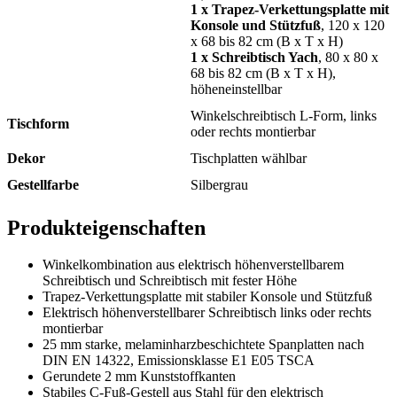
1 x Trapez-Verkettungsplatte mit
Konsole und Stützfuß
, 120 x 120
x 68 bis 82 cm (B x T x H)
1 x Schreibtisch Yach
, 80 x 80 x
68 bis 82 cm (B x T x H),
höheneinstellbar
Winkelschreibtisch L-Form, links
Tischform
oder rechts montierbar
Dekor
Tischplatten wählbar
Gestellfarbe
Silbergrau
Produkteigenschaften
Winkelkombination aus elektrisch höhenverstellbarem
Schreibtisch und Schreibtisch mit fester Höhe
Trapez-Verkettungsplatte mit stabiler Konsole und Stützfuß
Elektrisch höhenverstellbarer Schreibtisch links oder rechts
montierbar
25 mm starke, melaminharzbeschichtete Spanplatten nach
DIN EN 14322, Emissionsklasse E1 E05 TSCA
Gerundete 2 mm Kunststoffkanten
Stabiles C-Fuß-Gestell aus Stahl für den elektrisch