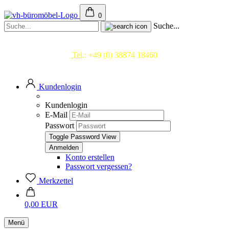
0
Suche...
Beratung & Service
Tel.:
+49 (0) 38874 18460
Mo.- Fr. 09.00 - 17.00 Uhr
Kundenlogin
Kundenlogin
E-Mail
Passwort
Toggle Password View
Konto erstellen
Passwort vergessen?
Merkzettel
0,00 EUR
Menü