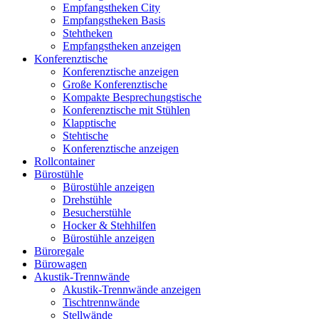
Empfangstheken City
Empfangstheken Basis
Stehtheken
Empfangstheken anzeigen
Konferenztische
Konferenztische anzeigen
Große Konferenztische
Kompakte Besprechungstische
Konferenztische mit Stühlen
Klapptische
Stehtische
Konferenztische anzeigen
Rollcontainer
Bürostühle
Bürostühle anzeigen
Drehstühle
Besucherstühle
Hocker & Stehhilfen
Bürostühle anzeigen
Büroregale
Bürowagen
Akustik-Trennwände
Akustik-Trennwände anzeigen
Tischtrennwände
Stellwände