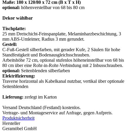
Maße: 180 x 120/80 x 72 cm (B x T x H)
optional:
höhenverstellbar von 68 bis 80 cm
Dekor wählbar
Tischplatte:
25 mm Dreischicht-Feinspanplatte, Melaminharzbeschichtung, 3
mm ABS-Umleimer, Radius 3 mm gerundet.
Gestell:
C-Fuß-Gestell silberfarben, mit gerader Kufe, 2 Säulen für hohe
Standfestigkeit und Bodenausgleichsschrauben.
Arbeitshöhe 72 cm, optional stufenlos höheneinstellbar von 68 bis
80 cm über eine Rohr-in-Rohr-Verbindung mit 2 Inbusschrauben.
optional:
Seitenblenden silberfarben
Elektrifizierung:
Traverse horizontal als Kabelkanal nutzbar, vertikal über optionale
Seitenblenden
Lieferung:
zerlegt im Karton
Versand Deutschland (Festland) kostenlos.
Vertrage- und Montageservice auf Anfrage, gegen Aufpreis.
Produktsicherheit
Hersteller
Geramöbel GmbH