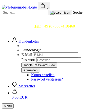
0
Suche...
Beratung & Service
Tel.:
+49 (0) 38874 18460
Mo.- Fr. 09.00 - 17.00 Uhr
Kundenlogin
Kundenlogin
E-Mail
Passwort
Toggle Password View
Konto erstellen
Passwort vergessen?
Merkzettel
0,00 EUR
Menü