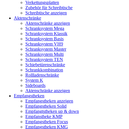
Verkettungsplatten
Zubehör für Schreibtische
Schreibtische anzeigen
Aktenschränke
Aktenschränke anzeigen
Schranksystem Mega
Schranksystem Klassik
Schranksystem Basis
Schranksystem VH9
Schranksystem Master
Schranksystem Multi
Schranksystem TEN
Schiebetürenschränke
Schrankkombination
Rollladenschränke
System K
Sideboards
Aktenschränke anzeigen
Empfangstheken
Empfangstheken anzeigen
Empfangstheken Solid
Empfangtstheken up & down
Empfanstheke KMP
Empfangstheken Focus
Empfangstheken KMG