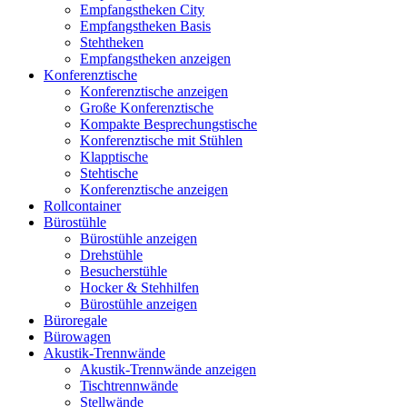
Empfangstheken City
Empfangstheken Basis
Stehtheken
Empfangstheken anzeigen
Konferenztische
Konferenztische anzeigen
Große Konferenztische
Kompakte Besprechungstische
Konferenztische mit Stühlen
Klapptische
Stehtische
Konferenztische anzeigen
Rollcontainer
Bürostühle
Bürostühle anzeigen
Drehstühle
Besucherstühle
Hocker & Stehhilfen
Bürostühle anzeigen
Büroregale
Bürowagen
Akustik-Trennwände
Akustik-Trennwände anzeigen
Tischtrennwände
Stellwände