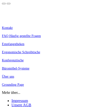
Kostenlose Lieferung innerhalb Deutschlands.
Nur für Geschäftskunden, Selbstständige, Schulen und Behörden. Alle Preise zzgl. MwSt.
Kontakt
FAQ Häufig gestellte Fragen
Empfangstheken
Ergonomische Schreibtische
Konferenztische
Büromöbel-Systeme
Über uns
Grounding Page
Mehr über...
Impressum
Unsere AGB