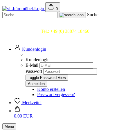
0
Suche...
Beratung & Service
Tel.:
+49 (0) 38874 18460
Mo.- Fr. 09.00 - 17.00 Uhr
Kundenlogin
Kundenlogin
E-Mail
Passwort
Toggle Password View
Konto erstellen
Passwort vergessen?
Merkzettel
0,00 EUR
Menü