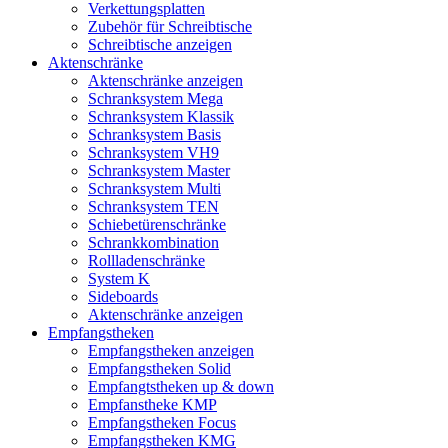
Verkettungsplatten
Zubehör für Schreibtische
Schreibtische anzeigen
Aktenschränke
Aktenschränke anzeigen
Schranksystem Mega
Schranksystem Klassik
Schranksystem Basis
Schranksystem VH9
Schranksystem Master
Schranksystem Multi
Schranksystem TEN
Schiebetürenschränke
Schrankkombination
Rollladenschränke
System K
Sideboards
Aktenschränke anzeigen
Empfangstheken
Empfangstheken anzeigen
Empfangstheken Solid
Empfangtstheken up & down
Empfanstheke KMP
Empfangstheken Focus
Empfangstheken KMG