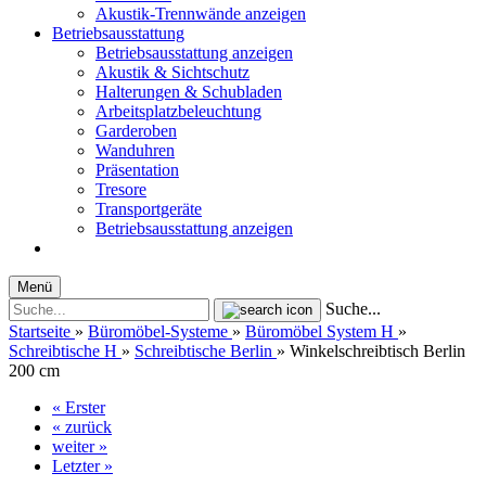
Akustik-Trennwände anzeigen
Betriebsausstattung
Betriebsausstattung anzeigen
Akustik & Sichtschutz
Halterungen & Schubladen
Arbeitsplatzbeleuchtung
Garderoben
Wanduhren
Präsentation
Tresore
Transportgeräte
Betriebsausstattung anzeigen
Menü
Suche...
Startseite
»
Büromöbel-Systeme
»
Büromöbel System H
»
Schreibtische H
»
Schreibtische Berlin
»
Winkelschreibtisch Berlin
200 cm
« Erster
« zurück
weiter »
Letzter »