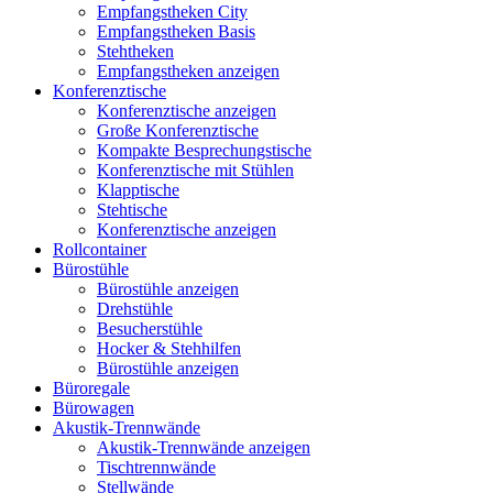
Empfangstheken City
Empfangstheken Basis
Stehtheken
Empfangstheken anzeigen
Konferenztische
Konferenztische anzeigen
Große Konferenztische
Kompakte Besprechungstische
Konferenztische mit Stühlen
Klapptische
Stehtische
Konferenztische anzeigen
Rollcontainer
Bürostühle
Bürostühle anzeigen
Drehstühle
Besucherstühle
Hocker & Stehhilfen
Bürostühle anzeigen
Büroregale
Bürowagen
Akustik-Trennwände
Akustik-Trennwände anzeigen
Tischtrennwände
Stellwände