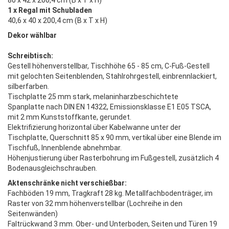
80 x 42 x 200,4 cm (B x T x H)
1 x Regal mit Schubladen
40,6 x 40 x 200,4 cm (B x T x H)
Dekor wählbar
Schreibtisch:
Gestell höhenverstellbar, Tischhöhe 65 - 85 cm, C-Fuß-Gestell
mit gelochten Seitenblenden, Stahlrohrgestell, einbrennlackiert,
silberfarben.
Tischplatte 25 mm stark, melaninharzbeschichtete
Spanplatte nach DIN EN 14322, Emissionsklasse E1 E05 TSCA,
mit 2 mm Kunststoffkante, gerundet.
Elektrifizierung horizontal über Kabelwanne unter der
Tischplatte, Querschnitt 85 x 90 mm, vertikal über eine Blende im
Tischfuß, Innenblende abnehmbar.
Höhenjustierung über Rasterbohrung im Fußgestell, zusätzlich 4
Bodenausgleichschrauben.
Aktenschränke nicht verschießbar:
Fachböden 19 mm, Tragkraft 28 kg. Metallfachbodenträger, im
Raster von 32 mm höhenverstellbar (Lochreihe in den
Seitenwänden)
Faltrückwand 3 mm. Ober- und Unterboden, Seiten und Türen 19