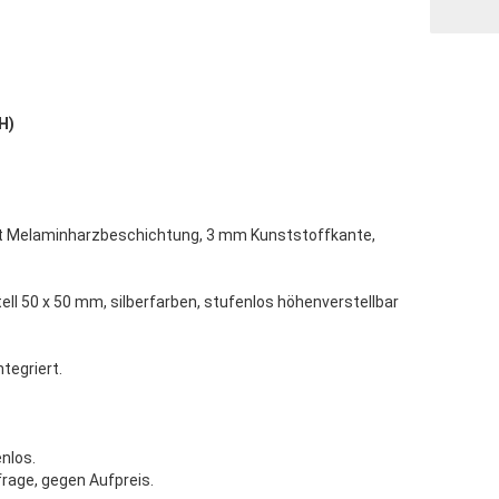
 H)
t Melaminharzbeschichtung, 3 mm Kunststoffkante,
l 50 x 50 mm, silberfarben, stufenlos höhenverstellbar
ntegriert.
nlos.
rage, gegen Aufpreis.