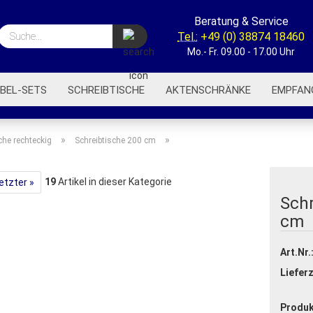
Beratung & Service
Suche...
Tel.:
+49 (0) 38874 18460
Mo.- Fr. 09.00 - 17.00 Uhr
BEL-SETS
SCHREIBTISCHE
AKTENSCHRÄNKE
EMPFAN
BÜROREGALE
BÜROWAGEN
AKUSTIK-TRENNWÄNDE
»
»
che rechteckig
Schreibtische 200 cm
19
Artikel in dieser Kategorie
etzter »
Schr
cm
Art.Nr.
Lieferz
Produk