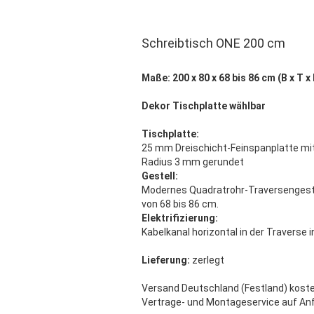
Schreibtisch ONE 200 cm
Maße: 200 x 80 x 68 bis 86 cm (B x T x
Dekor Tischplatte wählbar
Tischplatte:
25 mm Dreischicht-Feinspanplatte mi
Radius 3 mm gerundet
Gestell:
Modernes Quadratrohr-Traversengestel
von 68 bis 86 cm.
Elektrifizierung:
Kabelkanal horizontal in der Traverse i
Lieferung:
zerlegt
Versand Deutschland (Festland) koste
Vertrage- und Montageservice auf Anf