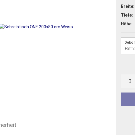
Breite:
Tiefe:
Höhe:
Dekor
herheit