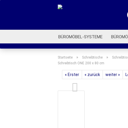
BÜROMÖBEL-SYSTEME
BÜROMÖ
ROLLCONTAINER
BÜROSTÜHLE
»
»
Startseite
Schreibtische
Schreibtis
Schreibtisch ONE 200 x 80 cm
« Erster
« zurück
weiter »
L