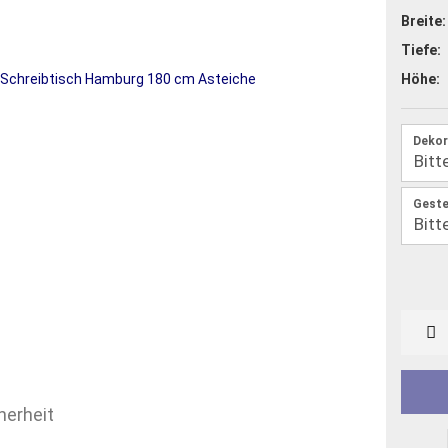
Breite:
Tiefe:
Höhe:
Dekor
Geste
herheit