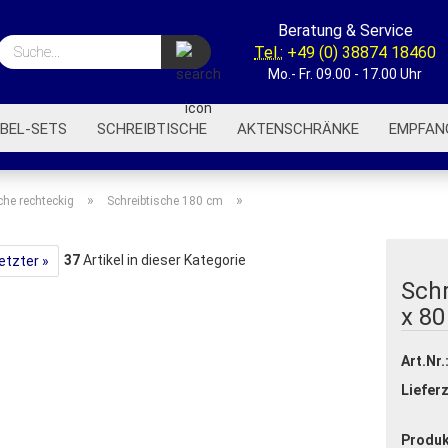
Beratung & Service
Suche...
Tel.:
+49 (0) 38874 18460
Mo.- Fr. 09.00 - 17.00 Uhr
BEL-SETS
SCHREIBTISCHE
AKTENSCHRÄNKE
EMPFAN
BÜROREGALE
BÜROWAGEN
AKUSTIK-TRENNWÄNDE
»
»
che rechteckig
Schreibtische 180 cm
37
Artikel in dieser Kategorie
etzter »
Sch
x 8
Art.Nr.
Lieferz
Produk