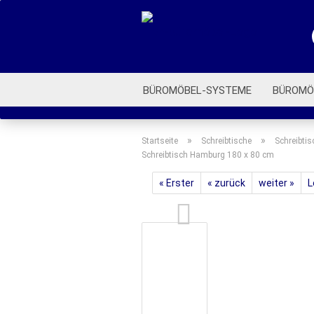
BÜROMÖBEL-SYSTEME
BÜROMÖ
ROLLCONTAINER
BÜROSTÜHLE
»
»
Startseite
Schreibtische
Schreibtis
Schreibtisch Hamburg 180 x 80 cm
« Erster
« zurück
weiter »
L