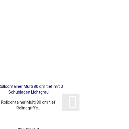
Rollcontainer Multi 80 cm tief
Aktenregal Klas
Relinggriffe...