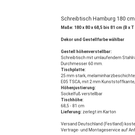
Schreibtisch Hamburg 180 cm
Maße: 180 x 80 x 68,5 bis 81 cm (B x T 
Dekor und Gestellfarbe wählbar
Gestell höhenverstellbar:
Schreibtisch mit umlaufendem Stahlr
Durchmesser 60 mm.
Tischplatte:
25 mm stark, melaminharzbeschichtet
E05 TSCA, mit 2 mm Kunststoffkante,
Höhenjustierung:
Sockelfuß verstellbar
Tischhöhe:
68,5 - 81 cm
Lieferung:
zerlegt im Karton
Versand Deutschland (Festland) koste
Vertrage- und Montageservice auf Anf