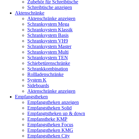
Zubehör für Schreibtische
Schreibtische anzeigen
Aktenschränke
Aktenschränke anzeigen
Schranksystem Mega
Schranksystem Klassik
Schranksystem Basis
Schranksystem VH9
Schranksystem Master
Schranksystem Multi
Schranksystem TEN
Schiebetürenschränke
Schrankkombination
Rollladenschränke
System K
Sideboards
Aktenschränke anzeigen
Empfangstheken
Empfangstheken anzeigen
Empfangstheken Solid
Empfangtstheken up & down
Empfanstheke KMP
Empfangstheken Focus
Empfangstheken KMG
Empfangstheken City