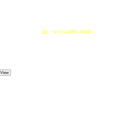
Beratung & Service
Tel.:
+49 (0) 38874 18460
Mo.- Fr. 09.00 - 17.00 Uhr
 View