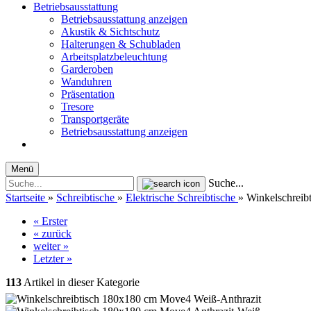
Betriebsausstattung
Betriebsausstattung anzeigen
Akustik & Sichtschutz
Halterungen & Schubladen
Arbeitsplatzbeleuchtung
Garderoben
Wanduhren
Präsentation
Tresore
Transportgeräte
Betriebsausstattung anzeigen
Menü
Suche...
Startseite
»
Schreibtische
»
Elektrische Schreibtische
»
Winkelschreibt
« Erster
« zurück
weiter »
Letzter »
113
Artikel in dieser Kategorie