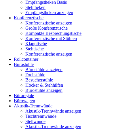
Empfangstheken Basis
Stehtheken
Empfangstheken anzeigen
Konferenztische
Konferenztische anzeigen
Große Konferenztische
Kompakte Besprechungstische
Konferenztische mit Stühlen
Klapptische
Stehtische
Konferenztische anzeigen
Rollcontainer
Bürostühle
Bürostühle anzeigen
Drehstühle
Besucherstühle
Hocker & Stehhilfen
Bürostühle anzeigen
Büroregale
Bürowagen
Akustik-Trennwände
Akustik-Trennwände anzeigen
Tischtrennwände
Stellwände
Akustik-Trennwände anzeigen