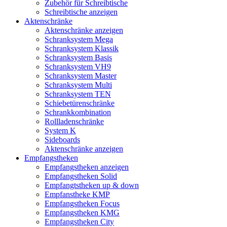
Zubehör für Schreibtische
Schreibtische anzeigen
Aktenschränke
Aktenschränke anzeigen
Schranksystem Mega
Schranksystem Klassik
Schranksystem Basis
Schranksystem VH9
Schranksystem Master
Schranksystem Multi
Schranksystem TEN
Schiebetürenschränke
Schrankkombination
Rollladenschränke
System K
Sideboards
Aktenschränke anzeigen
Empfangstheken
Empfangstheken anzeigen
Empfangstheken Solid
Empfangtstheken up & down
Empfanstheke KMP
Empfangstheken Focus
Empfangstheken KMG
Empfangstheken City