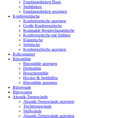
Empfangstheken Basis
Stehtheken
Empfangstheken anzeigen
Konferenztische
Konferenztische anzeigen
Große Konferenztische
Kompakte Besprechungstische
Konferenztische mit Stühlen
Klapptische
Stehtische
Konferenztische anzeigen
Rollcontainer
Bürostühle
Bürostühle anzeigen
Drehstühle
Besucherstühle
Hocker & Stehhilfen
Bürostühle anzeigen
Büroregale
Bürowagen
Akustik-Trennwände
Akustik-Trennwände anzeigen
Tischtrennwände
Stellwände
Akustik-Trennwände anzeigen