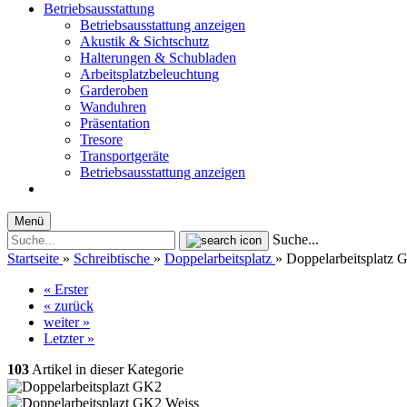
Betriebsausstattung
Betriebsausstattung anzeigen
Akustik & Sichtschutz
Halterungen & Schubladen
Arbeitsplatzbeleuchtung
Garderoben
Wanduhren
Präsentation
Tresore
Transportgeräte
Betriebsausstattung anzeigen
Menü
Suche...
Startseite
»
Schreibtische
»
Doppelarbeitsplatz
»
Doppelarbeitsplatz 
« Erster
« zurück
weiter »
Letzter »
103
Artikel in dieser Kategorie