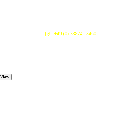
Beratung & Service
Tel.:
+49 (0) 38874 18460
Mo.- Fr. 09.00 - 17.00 Uhr
 View