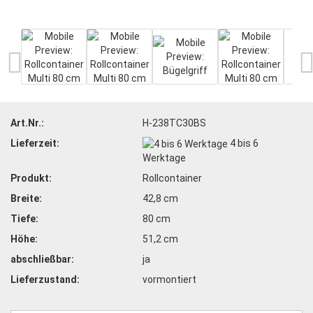
Art.Nr.:
H-238TC30BS
Lieferzeit:
4 bis 6
Werktage
Produkt:
Rollcontainer
Breite:
42,8 cm
Tiefe:
80 cm
Höhe:
51,2 cm
abschließbar:
ja
Lieferzustand:
vormontiert