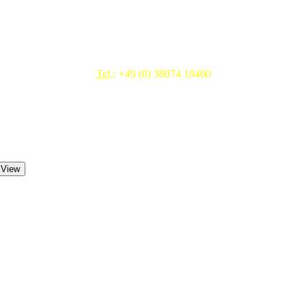
Beratung & Service
Tel.:
+49 (0) 38874 18460
Mo.- Fr. 09.00 - 17.00 Uhr
 View