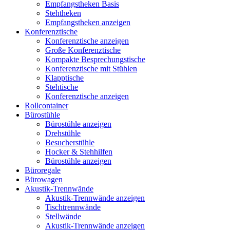
Empfangstheken Basis
Stehtheken
Empfangstheken anzeigen
Konferenztische
Konferenztische anzeigen
Große Konferenztische
Kompakte Besprechungstische
Konferenztische mit Stühlen
Klapptische
Stehtische
Konferenztische anzeigen
Rollcontainer
Bürostühle
Bürostühle anzeigen
Drehstühle
Besucherstühle
Hocker & Stehhilfen
Bürostühle anzeigen
Büroregale
Bürowagen
Akustik-Trennwände
Akustik-Trennwände anzeigen
Tischtrennwände
Stellwände
Akustik-Trennwände anzeigen