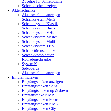
Zubehör für Schreibtische
Schreibtische anzeigen
Aktenschränke
Aktenschränke anzeigen
Schranksystem Mega
Schranksystem Klassik
Schranksystem Basis
Schranksystem VH9
Schranksystem Master
Schranksystem Multi
Schranksystem TEN
Schiebetürenschränke
Schrankkombination
Rollladenschränke
System K
Sideboards
Aktenschränke anzeigen
Empfangstheken
Empfangstheken anzeigen
Empfangstheken Solid
Empfangtstheken up & down
Empfanstheke KMP
Empfangstheken Focus
Empfangstheken KMG
Empfangstheken City