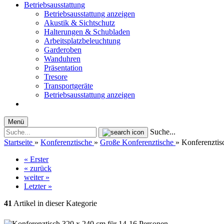
Betriebsausstattung
Betriebsausstattung anzeigen
Akustik & Sichtschutz
Halterungen & Schubladen
Arbeitsplatzbeleuchtung
Garderoben
Wanduhren
Präsentation
Tresore
Transportgeräte
Betriebsausstattung anzeigen
Menü
Suche...
Startseite
»
Konferenztische
»
Große Konferenztische
»
Konferenztis
« Erster
« zurück
weiter »
Letzter »
41
Artikel in dieser Kategorie