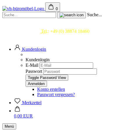
0
Suche...
Beratung & Service
Tel.:
+49 (0) 38874 18460
Mo.- Fr. 09.00 - 17.00 Uhr
Kundenlogin
Kundenlogin
E-Mail
Passwort
Toggle Password View
Konto erstellen
Passwort vergessen?
Merkzettel
0,00 EUR
Menü