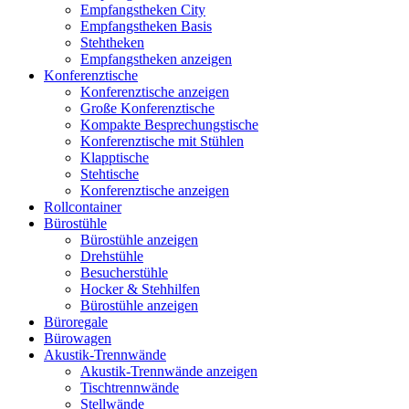
Empfangstheken City
Empfangstheken Basis
Stehtheken
Empfangstheken anzeigen
Konferenztische
Konferenztische anzeigen
Große Konferenztische
Kompakte Besprechungstische
Konferenztische mit Stühlen
Klapptische
Stehtische
Konferenztische anzeigen
Rollcontainer
Bürostühle
Bürostühle anzeigen
Drehstühle
Besucherstühle
Hocker & Stehhilfen
Bürostühle anzeigen
Büroregale
Bürowagen
Akustik-Trennwände
Akustik-Trennwände anzeigen
Tischtrennwände
Stellwände