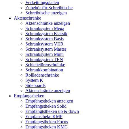
Verkettungsplatten
Zubehör für Schreibtische
Schreibtische anzeigen
Aktenschränke
Aktenschränke anzeigen
Schranksystem Mega
Schranksystem Klassik
Schranksystem Basis
Schranksystem VH9
Schranksystem Master
Schranksystem Multi
Schranksystem TEN
Schiebetürenschränke
Schrankkombination
Rollladenschränke
System K
Sideboards
Aktenschränke anzeigen
Empfangstheken
Empfangstheken anzeigen
Empfangstheken Solid
Empfangtstheken up & down
Empfanstheke KMP
Empfangstheken Focus
Empfangstheken KMG