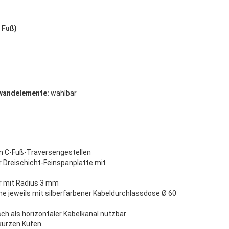
r Fuß)
wandelemente:
wählbar
en C-Fuß-Traversengestellen
 Dreischicht-Feinspanplatte mit
 mit Radius 3 mm
e jeweils mit silberfarbener Kabeldurchlassdose Ø 60
ch als horizontaler Kabelkanal nutzbar
kurzen Kufen