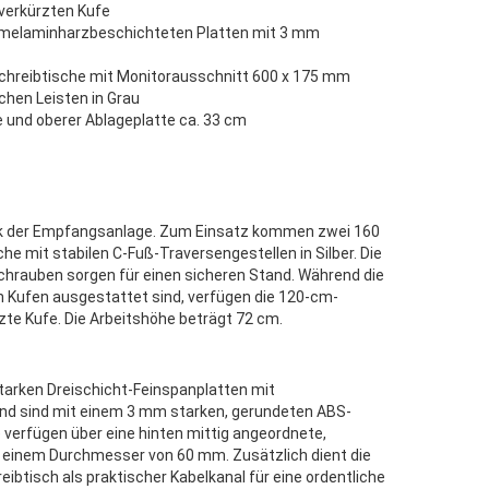
 verkürzten Kufe
elaminharzbeschichteten Platten mit 3 mm
hreibtische mit Monitorausschnitt 600 x 175 mm
chen Leisten in Grau
 und oberer Ablageplatte ca. 33 cm
ück der Empfangsanlage. Zum Einsatz kommen zwei 160
he mit stabilen C-Fuß-Traversengestellen in Silber. Die
hrauben sorgen für einen sicheren Stand. Während die
 Kufen ausgestattet sind, verfügen die 120-cm-
zte Kufe. Die Arbeitshöhe beträgt 72 cm.
arken Dreischicht-Feinspanplatten mit
nd sind mit einem 3 mm starken, gerundeten ABS-
 verfügen über eine hinten mittig angeordnete,
 einem Durchmesser von 60 mm. Zusätzlich dient die
ibtisch als praktischer Kabelkanal für eine ordentliche