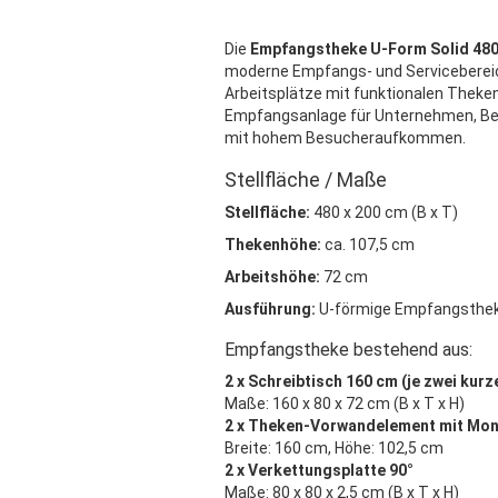
Die
Empfangstheke U-Form Solid 480
moderne Empfangs- und Servicebereic
Arbeitsplätze mit funktionalen Thek
Empfangsanlage für Unternehmen, Behö
mit hohem Besucheraufkommen.
Stellfläche / Maße
Stellfläche:
480 x 200 cm (B x T)
Thekenhöhe:
ca. 107,5 cm
Arbeitshöhe:
72 cm
Ausführung:
U-förmige Empfangsthe
Empfangstheke bestehend aus:
2 x Schreibtisch 160 cm (je zwei kurz
Maße: 160 x 80 x 72 cm (B x T x H)
2 x Theken-Vorwandelement mit Mon
Breite: 160 cm, Höhe: 102,5 cm
2 x Verkettungsplatte 90°
Maße: 80 x 80 x 2,5 cm (B x T x H)