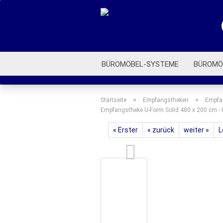
BÜROMÖBEL-SYSTEME
BÜROMÖ
ROLLCONTAINER
BÜROSTÜHLE
»
»
Startseite
Empfangstheken
Empfa
Empfangstheke U-Form Solid 480 x 200 cm - 
« Erster
« zurück
weiter »
L