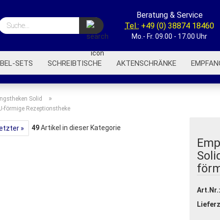
Beratung & Service
Suche...
Tel.:
+49 (0) 38874 18460
Mo.- Fr. 09.00 - 17.00 Uhr
BEL-SETS
SCHREIBTISCHE
AKTENSCHRÄNKE
EMPFAN
BÜROREGALE
BÜROWAGEN
AKUSTIK-TRENNWÄNDE
»
ngstheken Solid
U-förmige Rezeptionstheke
49
Artikel in dieser Kategorie
etzter »
Emp
Soli
för
Art.Nr.
Lieferz