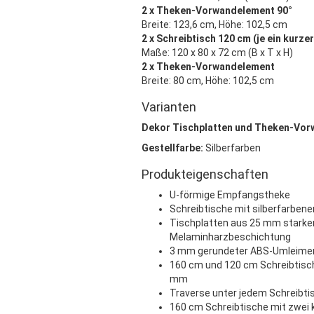
2 x Theken-Vorwandelement 90°
Breite: 123,6 cm, Höhe: 102,5 cm
2 x Schreibtisch 120 cm (je ein kurze
Maße: 120 x 80 x 72 cm (B x T x H)
2 x Theken-Vorwandelement
Breite: 80 cm, Höhe: 102,5 cm
Varianten
Dekor Tischplatten und Theken-Vor
Gestellfarbe:
Silberfarben
Produkteigenschaften
U-förmige Empfangstheke
Schreibtische mit silberfarben
Tischplatten aus 25 mm starker
Melaminharzbeschichtung
3 mm gerundeter ABS-Umleimer
160 cm und 120 cm Schreibtisch
mm
Traverse unter jedem Schreibtis
160 cm Schreibtische mit zwei 