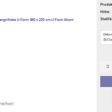
Produk
Höhe:
Stellfä
Dekor
herheit