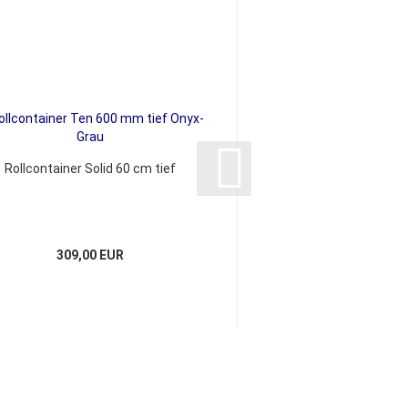
Rollcontainer Solid 60 cm tief
Schrank TEN 4 OH 
Sichtrückwa
309,00 EUR
ab 419,00 