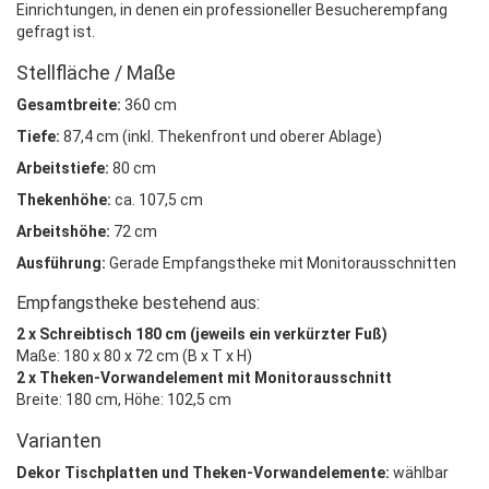
Einrichtungen, in denen ein professioneller Besucherempfang
gefragt ist.
Stellfläche / Maße
Gesamtbreite:
360 cm
Tiefe:
87,4 cm (inkl. Thekenfront und oberer Ablage)
Arbeitstiefe:
80 cm
Thekenhöhe:
ca. 107,5 cm
Arbeitshöhe:
72 cm
Ausführung:
Gerade Empfangstheke mit Monitorausschnitten
Empfangstheke bestehend aus:
2 x Schreibtisch 180 cm (jeweils ein verkürzter Fuß)
Maße: 180 x 80 x 72 cm (B x T x H)
2 x Theken-Vorwandelement mit Monitorausschnitt
Breite: 180 cm, Höhe: 102,5 cm
Varianten
Dekor Tischplatten und Theken-Vorwandelemente:
wählbar