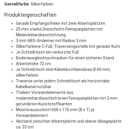
Gestellfarbe:
Silberfarben
Produkteigenschaften
Gerade Empfangstheke mit zwei Arbeitsplätzen
25 mm starke Dreischicht-Feinspanplatten mit
Melaminharzbeschichtung
3 mm ABS-Umleimer mit Radius 3 mm
Silberfarbene C-Fuß-Traversengestelle mit gerader Kufe
Je Schreibtisch ein verkürzter Fuß
Bodenausgleichsschrauben für einen sicheren Stand
Arbeitshöhe 72 cm
Je Schreibtisch eine Kabeldurchlassdose Ø 60 mm,
silberfarben
Traverse unter jedem Schreibtisch als horizontaler
Kabelkanal nutzbar
Theken-Vorwandelemente aus
melaminharzbeschichteten Feinspanplatten mit 3 mm
gerundeten Kunststoffkanten
Monitorausschnitt 600 x 175 mm (B x T) je
Vorwandelement
Abstand zwischen Arbeitsplatte und oberer Ablageplatte
ca. 33 cm