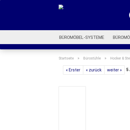
BÜROMÖBEL-SYSTEME
BÜROMÖ
ROLLCONTAINER
BÜROSTÜHLE
»
»
Startseite
Bürostühle
Hocker & Ste
5
« Erster
« zurück
weiter »