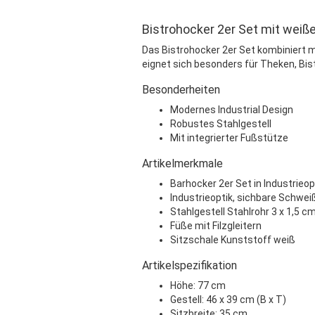
Bistrohocker 2er Set mit weiße
Das Bistrohocker 2er Set kombiniert m
eignet sich besonders für Theken, Bis
Besonderheiten
Modernes Industrial Design
Robustes Stahlgestell
Mit integrierter Fußstütze
Artikelmerkmale
Barhocker 2er Set in Industrieop
Industrieoptik, sichbare Schwe
Stahlgestell Stahlrohr 3 x 1,5 c
Füße mit Filzgleitern
Sitzschale Kunststoff weiß
Artikelspezifikation
Höhe: 77 cm
Gestell: 46 x 39 cm (B x T)
Sitzbreite: 35 cm