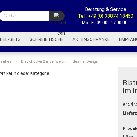
Beratung & Service
Suche...
Tel.:
+49 (0) 38874 18460
Mo.- Fr. 09.00 - 17.00 Uhr
BEL-SETS
SCHREIBTISCHE
AKTENSCHRÄNKE
EMPFAN
BÜROREGALE
BÜROWAGEN
AKUSTIK-TRENNWÄNDE
»
hhilfen
Bistrohocker 2er Set Weiß im Industrial Design
Artikel in dieser Kategorie
Bist
im I
Art.Nr.
Lieferz
Produk