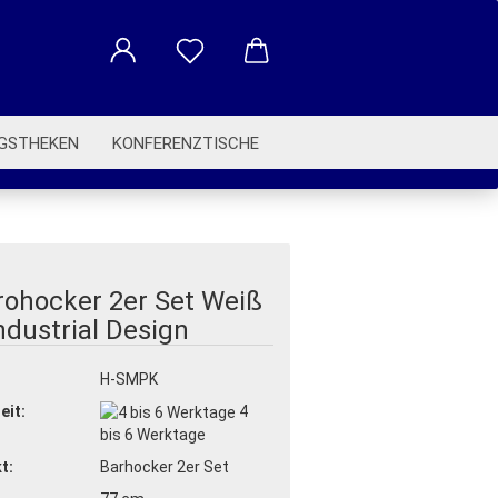
GSTHEKEN
KONFERENZTISCHE
BETRIEBSAUSSTATTUNG
rohocker 2er Set Weiß
ndustrial Design
:
H-SMPK
eit:
4
bis 6 Werktage
t:
Barhocker 2er Set