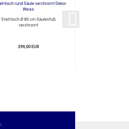
Stehtisch Ø 80 cm Säulenfuß
Stehtisch 80x80 c
verchromt
silber
299,00 EUR
259,00 E
t.