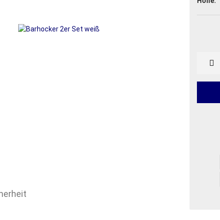
Höhe:
herheit