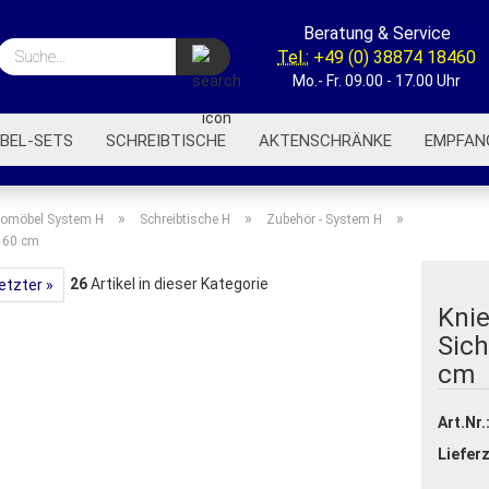
Beratung & Service
Suche...
Tel.:
+49 (0) 38874 18460
Mo.- Fr. 09.00 - 17.00 Uhr
BEL-SETS
SCHREIBTISCHE
AKTENSCHRÄNKE
EMPFAN
BÜROREGALE
BÜROWAGEN
AKUSTIK-TRENNWÄNDE
»
»
»
omöbel System H
Schreibtische H
Zubehör - System H
 160 cm
26
Artikel in dieser Kategorie
etzter »
Kni
Sic
cm
Art.Nr.
Lieferz