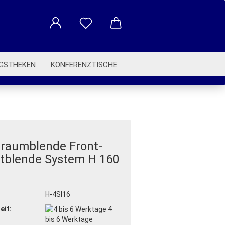
GSTHEKEN
KONFERENZTISCHE
BETRIEBSAUSSTATTUNG
eraumblende Front-
htblende System H 160
:
H-4SI16
eit:
4
bis 6 Werktage