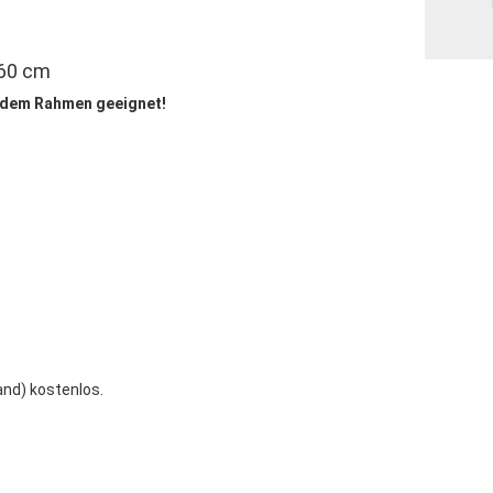
160 cm
endem Rahmen geeignet!
and) kostenlos.