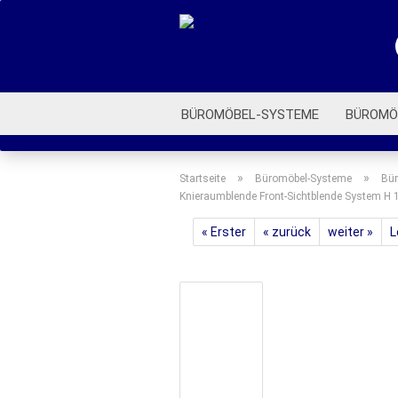
BÜROMÖBEL-SYSTEME
BÜROMÖ
ROLLCONTAINER
BÜROSTÜHLE
»
»
Startseite
Büromöbel-Systeme
Bür
Knieraumblende Front-Sichtblende System H
« Erster
« zurück
weiter »
L