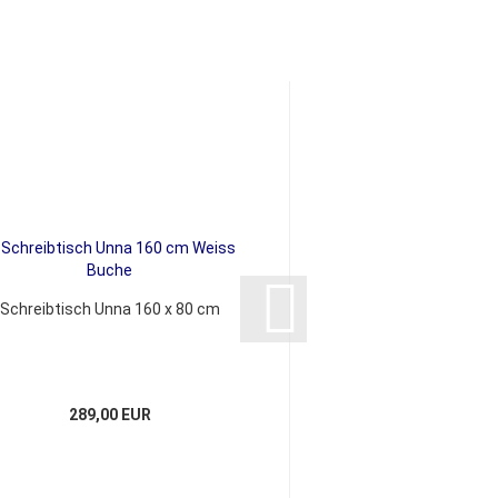
Schreibtisch Unna 160 x 80 cm
Schreibtisch Berlin
289,00 EUR
295,00 E