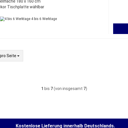
ellfläche 180 x 160 cm
kor Tischplatte wählbar
4 bis 6 Werktage
Seite
pro Seite
1
bis
7
(von insgesamt
7
)
Kostenlose Lieferung innerhalb Deutschlands.