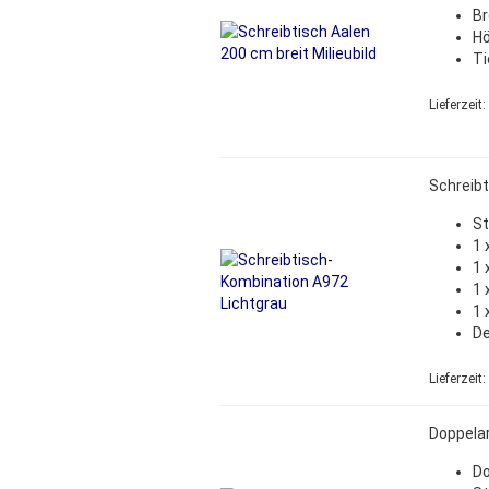
Br
Hö
Ti
Lieferzeit:
Schreib
St
1 
1 
1 
1 
De
Lieferzeit:
Doppelar
Do