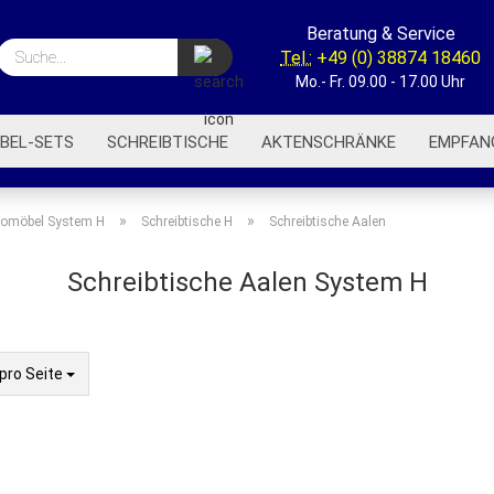
Beratung & Service
Suche...
Tel.:
+49 (0) 38874 18460
Mo.- Fr. 09.00 - 17.00 Uhr
BEL-SETS
SCHREIBTISCHE
AKTENSCHRÄNKE
EMPFAN
BÜROREGALE
BÜROWAGEN
AKUSTIK-TRENNWÄNDE
»
»
omöbel System H
Schreibtische H
Schreibtische Aalen
Schreibtische Aalen System H
Seite
pro Seite