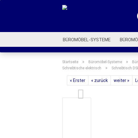
BÜROMÖBEL-SYSTEME
BÜROMÖ
ROLLCONTAINER
BÜROSTÜHLE
»
»
Startseite
Büromöbel-Systeme
Bür
»
Schreibtische elektrisch
Schreibtisch DS
« Erster
« zurück
weiter »
L