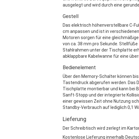
ausgelegt und wird durch eine gerund
Gestell
Das elektrisch höhenverstellbare C-Fuß
cm anpassen und ist in verschiedenen 
Motoren sorgen für eine gleichmäßige
von ca. 38 mm pro Sekunde. Stellfüße
Stahlrahmen unter der Tischplatte erhö
abklappbare Kabelwanne für eine über
Bedienelement
Über den Memory-Schalter können bis z
Tastendruck abgerufen werden. Das Dis
Tischplatte montierbar und kann bei 
Sanft-Stopp und der integrierte Kolli
einer gewissen Zeit ohne Nutzung sch
Standby-Verbrauch auf lediglich 0,1 W
Lieferung
Der Schreibtisch wird zerlegt im Karton
Kostenlose Lieferung innerhalb Deutsc