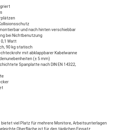
griert
/s
rplätzen
Kollisionsschutz
 montierbar und nach hinten verschiebbar
ng bei Nichtbenutzung
 0,1 Watt
ch, 90 kg statisch
chteckrohr mit abklappbarer Kabelwanne
odenunebenheiten (± 5 mm)
hichtete Spanplatte nach DIN EN 14322,
te
ecker
et
ietet viel Platz für mehrere Monitore, Arbeitsunterlagen
eleichte Oberfläche ist für den täglichen Einsatz