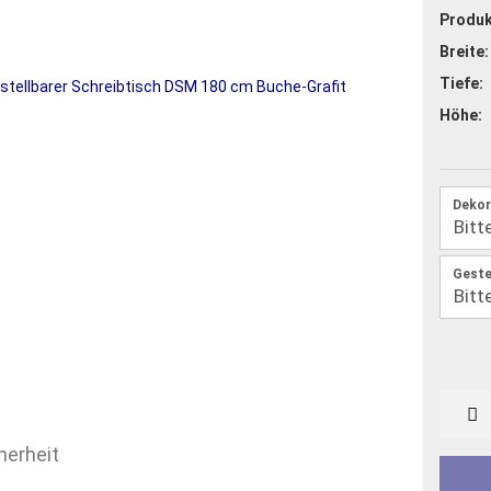
Produk
Breite:
Tiefe:
Höhe:
Dekor
Geste
herheit