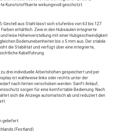
ete Kunststoffkante wirkungsvoll geschützt.
-Gestell aus Stahl lässt sich stufenlos von 63 bis 127
Farben erhältlich. Zwei in den Hubsäulen integrierte
 und leise Höhenverstellung mit einer Hubgeschwindigkeit
 gleichen Bodenunebenheiten bis ± 5 mm aus. Der stabile
ht die Stabilität und verfügt über eine integrierte,
sichtliche Kabelführung.
u drei individuelle Arbeitshöhen gespeichert und per
play ist wahlweise links oder rechts unter der
Bedarf nach hinten verschoben werden. Sanft-Anlauf,
sionsschutz sorgen für eine komfortable Bedienung. Nach
altet sich die Anzeige automatisch ab und reduziert den
att.
 geliefert.
hlands (Festland).