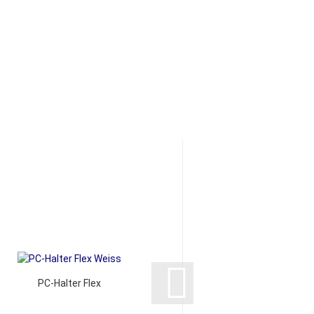
PC-Halter Flex
Stehhilfe Steh-Sitz