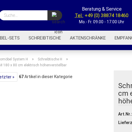
Beratung & Service
Suche...
Tel.:
+49 (0) 38874 18460
Mo.- Fr. 09.00 - 17.00 Uhr
BEL-SETS
SCHREIBTISCHE
AKTENSCHRÄNKE
EMPFAN
BÜROREGALE
BÜROWAGEN
AKUSTIK-TRENNWÄNDE
»
»
omöbel System H
Schreibtische H
M 180 x 80 cm elektrisch höhenverstellbar
67
Artikel in dieser Kategorie
etzter »
Schr
cm e
höhe
Art.Nr.
Lieferz