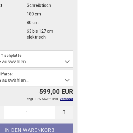
t:
Schreibtisch
180 cm
80 cm
63 bis 127 cm
elektrisch
 Tischplatte:
llfarbe:
599,00 EUR
zzgl. 19% MwSt. inkl.
Versand