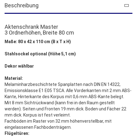
Beschreibung
Aktenschrank Master
3 Ordnerhöhen, Breite 80 cm
Maße: 80 x 42 x 110 cm (B x T x H)
Stahlsockel optional (Höhe 5,1 cm)
Dekor wählbar
Material:
Melaminharzbeschichtete Spanplatten nach DIN EN 14322,
Emissionsklasse E1 E05 TSCA. Alle Vorderkanten mit 2 mm ABS-
Kante, Hinterkante des Korpus mit 0,6 mm ABS-Kante belegt.
Mit 8 mm Sichtrückwand (kann frei in den Raum gestellt
werden). Seiten und Fronten 19 mm dick. Boden und Fächer 22
mm dick. Korpus ist fest verleimt.
Fachböden im Raster von 32 mm höhenverstellbar, mit
eingelassenen Fachbodenträgern.
Flügeltüren: