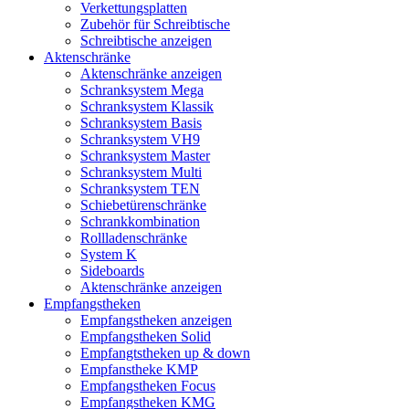
Verkettungsplatten
Zubehör für Schreibtische
Schreibtische anzeigen
Aktenschränke
Aktenschränke anzeigen
Schranksystem Mega
Schranksystem Klassik
Schranksystem Basis
Schranksystem VH9
Schranksystem Master
Schranksystem Multi
Schranksystem TEN
Schiebetürenschränke
Schrankkombination
Rollladenschränke
System K
Sideboards
Aktenschränke anzeigen
Empfangstheken
Empfangstheken anzeigen
Empfangstheken Solid
Empfangtstheken up & down
Empfanstheke KMP
Empfangstheken Focus
Empfangstheken KMG