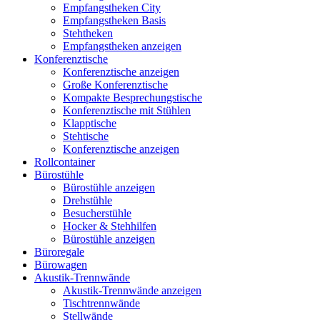
Empfangstheken City
Empfangstheken Basis
Stehtheken
Empfangstheken anzeigen
Konferenztische
Konferenztische anzeigen
Große Konferenztische
Kompakte Besprechungstische
Konferenztische mit Stühlen
Klapptische
Stehtische
Konferenztische anzeigen
Rollcontainer
Bürostühle
Bürostühle anzeigen
Drehstühle
Besucherstühle
Hocker & Stehhilfen
Bürostühle anzeigen
Büroregale
Bürowagen
Akustik-Trennwände
Akustik-Trennwände anzeigen
Tischtrennwände
Stellwände