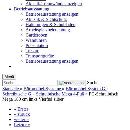
Akustik-Trennwände anzeigen
Betriebsausstattung
Betriebsausstattung anzeigen
Akustik & Sichtschutz
Halterungen & Schubladen
Arbeitsplatzbeleuchtung
Garderoben
Wanduhren
Präsentation
Tresore
Transportgeräte
Betriebsausstattung anzeigen
Menü
Suche...
Startseite
»
Büromöbel-Systeme
»
Büromöbel System G
»
Schreibtische G
»
Schreibtische Mega 4-Fuß
»
PC-Schreibtisch
Mega 180 cm links Vierfuß silber
« Erster
« zurück
weiter »
Letzter »