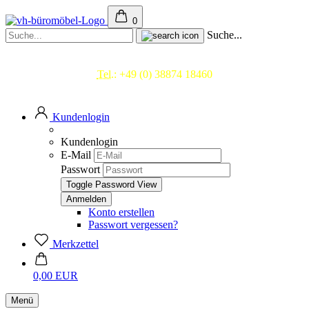
0
Suche...
Beratung & Service
Tel.:
+49 (0) 38874 18460
Mo.- Fr. 09.00 - 17.00 Uhr
Kundenlogin
Kundenlogin
E-Mail
Passwort
Toggle Password View
Konto erstellen
Passwort vergessen?
Merkzettel
0,00 EUR
Menü