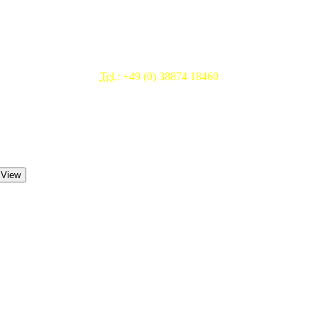
Beratung & Service
Tel.:
+49 (0) 38874 18460
Mo.- Fr. 09.00 - 17.00 Uhr
 View