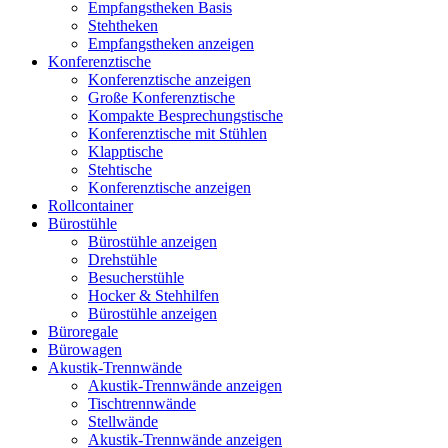
Empfangstheken Basis
Stehtheken
Empfangstheken anzeigen
Konferenztische
Konferenztische anzeigen
Große Konferenztische
Kompakte Besprechungstische
Konferenztische mit Stühlen
Klapptische
Stehtische
Konferenztische anzeigen
Rollcontainer
Bürostühle
Bürostühle anzeigen
Drehstühle
Besucherstühle
Hocker & Stehhilfen
Bürostühle anzeigen
Büroregale
Bürowagen
Akustik-Trennwände
Akustik-Trennwände anzeigen
Tischtrennwände
Stellwände
Akustik-Trennwände anzeigen