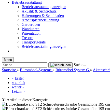
Betriebsausstattung
Betriebsausstattung anzeigen
Akustik & Sichtschutz
Halterungen & Schubladen
Arbeitsplatzbeleuchtung
Garderoben
Wanduhren
Präsentation
Tresore
Transportgeräte
Betriebsausstattung anzeigen
Menü
Suche...
Startseite
»
Büromöbel-Systeme
»
Büromöbel System G
»
Aktenschr
« Erster
« zurück
weiter »
Letzter »
31
Artikel in dieser Kategorie