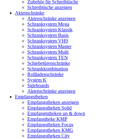
Zubehör für Schreibtische
Schreibtische anzeigen
Aktenschränke
Aktenschränke anzeigen
Schranksystem Mega
Schranksystem Klassik
Schranksystem Basis
Schranksystem VH9
Schranksystem Master
Schranksystem Multi
Schranksystem TEN
Schiebetürenschränke
Schrankkombination
Rollladenschränke
System K
Sideboards
Aktenschränke anzeigen
Empfangstheken
Empfangstheken anzeigen
Empfangstheken Solid
Empfangtstheken up & down
Empfanstheke KMP
Empfangstheken Focus
Empfangstheken KMG
Empfangstheken City