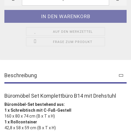
AUF DEN MERKZETTEL
FRAGE ZUM PRODUKT
Beschreibung
Büromöbel Set Komplettbüro B14 mit Drehstuhl
Büromöbel-Set bestehend aus:
1 x Schreibtisch mit C-Fuß-Gestell
160 x 80 x 74 cm (B x T x H)
1 x Rollcontainer
42,8 x 58 x 59 cm (B x T x H)