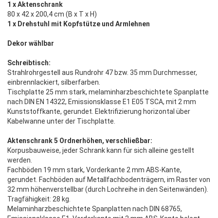
1 x Aktenschrank
80 x 42 x 200,4 cm (B x T x H)
1 x Drehstuhl mit Kopfstütze und Armlehnen
Dekor wählbar
Schreibtisch:
Strahlrohrgestell aus Rundrohr 47 bzw. 35 mm Durchmesser,
einbrennlackiert, silberfarben.
Tischplatte 25 mm stark, melaminharzbeschichtete Spanplatte
nach DIN EN 14322, Emissionsklasse E1 E05 TSCA, mit 2 mm
Kunststoffkante, gerundet. Elektrifizierung horizontal über
Kabelwanne unter der Tischplatte.
Aktenschrank 5 Ordnerhöhen, verschließbar:
Korpusbauweise, jeder Schrank kann für sich alleine gestellt
werden.
Fachböden 19 mm stark, Vorderkante 2 mm ABS-Kante,
gerundet. Fachböden auf Metallfachbodenträgern, im Raster von
32 mm höhenverstellbar (durch Lochreihe in den Seitenwänden).
Tragfähigkeit: 28 kg.
Melaminharzbeschichtete Spanplatten nach DIN 68765,