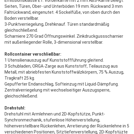
Emissionsklasse E1. Vorderkante mit 2 mm ABS-Kante belegt.
Seiten, Türen, Ober- und Unterböden 19 mm. Rückwand 3 mm
Faltrückwand, eingenutet. 4 Sockelfüße, von oben durch den
Boden verstellbar.
3-Punktverriegelung, Drehknauf. Türen standardmäßig
gleichschließend.
Scharniere 270 Grad Öffnungswinkel. Zinkdruckgussscharnier
mit außenliegender Rolle, 3-dimensional verstellbar.
Rollcontainer verschließbar:
1 Utensilienauszug auf Kunststoffführung gleitend.
3 Schubladen, ORGA-Zarge aus Kunststoff, Teilauszug aus
Metall, mit abriebfesten Kunststoffwälzkörpern, 75 % Auszug,
Tragkraft 25 kg.
Gepufferter Endanschlag, Softeinzug mit Liquid-Dämpfung.
Zentralverriegelung mit wechselseitiger Auszugsperre,
gleichschließend.
Drehstuhl:
Drehstuhl mit Armlehnen und 2D-Kopfstütze, Punkt-
Synchronmechanik, stufenlose Höhenverstellung,
höhenverstellbare Rückenlehen, Arretierung der Rückenlehne in 5
verschiedenen Positionen, Sitztiefenverstellung, 2D-Kopfstüzte