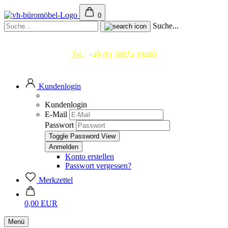
0
Suche...
Beratung & Service
Tel.:
+49 (0) 38874 18460
Mo.- Fr. 09.00 - 17.00 Uhr
Kundenlogin
Kundenlogin
E-Mail
Passwort
Toggle Password View
Konto erstellen
Passwort vergessen?
Merkzettel
0,00 EUR
Menü