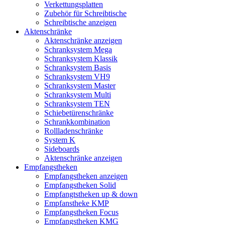
Verkettungsplatten
Zubehör für Schreibtische
Schreibtische anzeigen
Aktenschränke
Aktenschränke anzeigen
Schranksystem Mega
Schranksystem Klassik
Schranksystem Basis
Schranksystem VH9
Schranksystem Master
Schranksystem Multi
Schranksystem TEN
Schiebetürenschränke
Schrankkombination
Rollladenschränke
System K
Sideboards
Aktenschränke anzeigen
Empfangstheken
Empfangstheken anzeigen
Empfangstheken Solid
Empfangtstheken up & down
Empfanstheke KMP
Empfangstheken Focus
Empfangstheken KMG