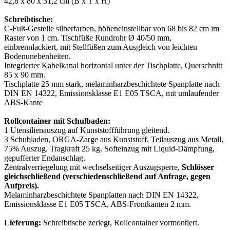
42,8 x 80 x 51,2 cm (B x T x H)
Schreibtische:
C-Fuß-Gestelle silberfarben, höheneinstellbar von 68 bis 82 cm im
Raster von 1 cm. Tischfüße Rundrohr Ø 40/50 mm,
einbrennlackiert, mit Stellfüßen zum Ausgleich von leichten
Bodenunebenheiten.
Integrierter Kabelkanal horizontal unter der Tischplatte, Querschnitt
85 x 90 mm.
Tischplatte 25 mm stark, melaminharzbeschichtete Spanplatte nach
DIN EN 14322, Emissionsklasse E1 E05 TSCA, mit umlaufender
ABS-Kante
Rollcontainer mit Schulbaden:
1 Utensilienauszug auf Kunststoffführung gleitend.
3 Schubladen, ORGA-Zarge aus Kunststoff, Teilauszug aus Metall,
75% Auszug, Tragkraft 25 kg. Softeinzug mit Liquid-Dämpfung,
gepufferter Endanschlag.
Zentralverriegelung mit wechselseitiger Auszugsperre,
Schlösser
gleichschließend (verschiedenschließend auf Anfrage, gegen
Aufpreis).
Melaminharzbeschichtete Spanplatten nach DIN EN 14322,
Emissionsklasse E1 E05 TSCA, ABS-Frontkanten 2 mm.
Lieferung:
Schreibtische zerlegt, Rollcontainer vormontiert.