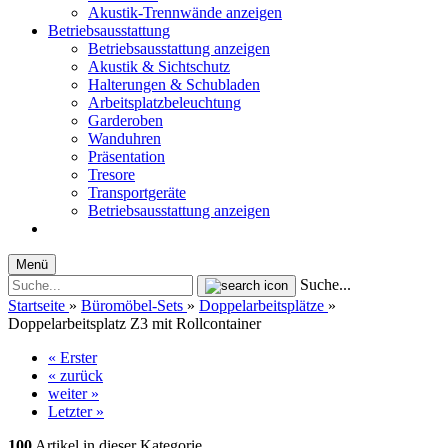
Akustik-Trennwände anzeigen
Betriebsausstattung
Betriebsausstattung anzeigen
Akustik & Sichtschutz
Halterungen & Schubladen
Arbeitsplatzbeleuchtung
Garderoben
Wanduhren
Präsentation
Tresore
Transportgeräte
Betriebsausstattung anzeigen
Menü
Suche...
Startseite
»
Büromöbel-Sets
»
Doppelarbeitsplätze
»
Doppelarbeitsplatz Z3 mit Rollcontainer
« Erster
« zurück
weiter »
Letzter »
100
Artikel in dieser Kategorie