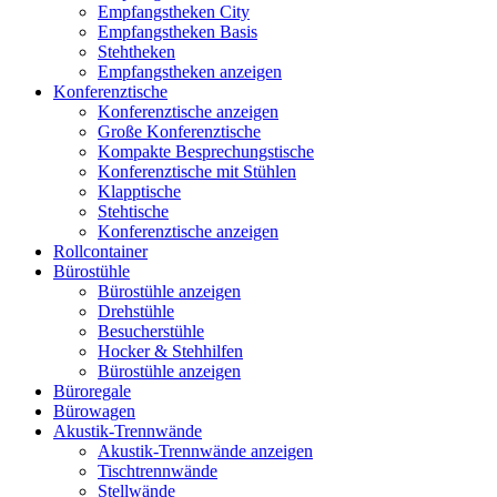
Empfangstheken City
Empfangstheken Basis
Stehtheken
Empfangstheken anzeigen
Konferenztische
Konferenztische anzeigen
Große Konferenztische
Kompakte Besprechungstische
Konferenztische mit Stühlen
Klapptische
Stehtische
Konferenztische anzeigen
Rollcontainer
Bürostühle
Bürostühle anzeigen
Drehstühle
Besucherstühle
Hocker & Stehhilfen
Bürostühle anzeigen
Büroregale
Bürowagen
Akustik-Trennwände
Akustik-Trennwände anzeigen
Tischtrennwände
Stellwände