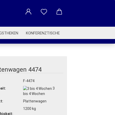
GSTHEKEN
KONFERENZTISCHE
BETRIEBSAUSSTATTUNG
ttenwagen 4474
:
F-4474
eit:
3
bis 4 Wochen
t:
Plattenwagen
1200 kg
higkeit: