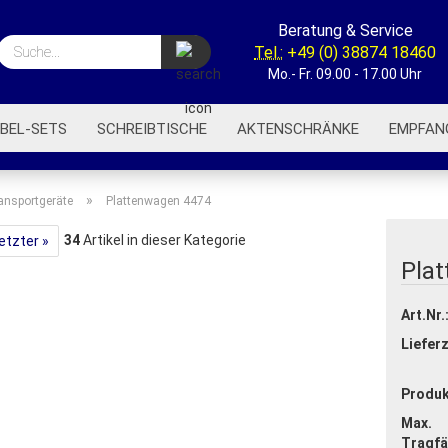
Beratung & Service
Suche...
Tel.:
+49 (0) 38874 18460
Mo.- Fr. 09.00 - 17.00 Uhr
BEL-SETS
SCHREIBTISCHE
AKTENSCHRÄNKE
EMPFAN
BÜROREGALE
BÜROWAGEN
AKUSTIK-TRENNWÄNDE
»
ansportgeräte
Plattenwagen 4474
34
Artikel in dieser Kategorie
etzter »
Pla
Art.Nr.
Lieferz
Produk
Max.
Tragfä