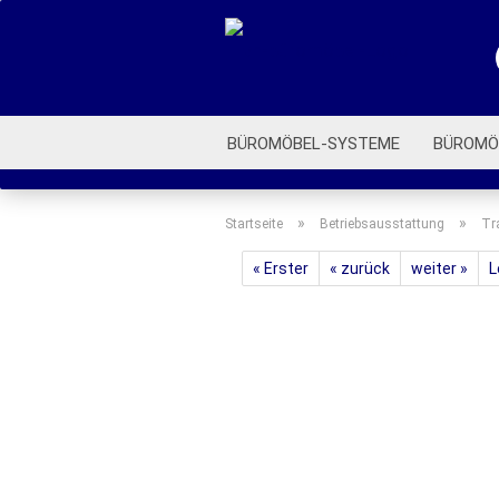
BÜROMÖBEL-SYSTEME
BÜROMÖ
ROLLCONTAINER
BÜROSTÜHLE
»
»
Startseite
Betriebsausstattung
Tr
« Erster
« zurück
weiter »
L