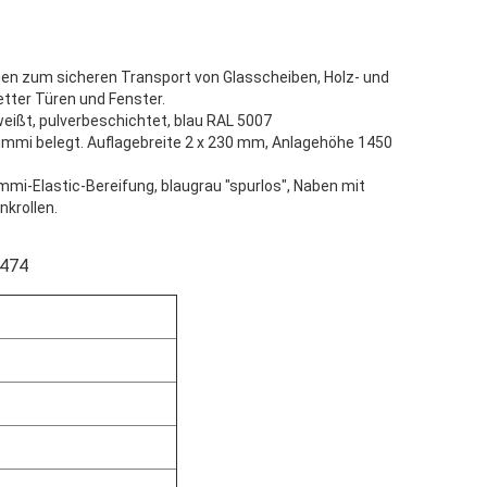
n zum sicheren Transport von Glasscheiben, Holz- und
tter Türen und Fenster.
weißt, pulverbeschichtet, blau RAL 5007
gummi belegt. Auflagebreite 2 x 230 mm, Anlagehöhe 1450
ummi-Elastic-Bereifung, blaugrau "spurlos", Naben mit
nkrollen.
4474