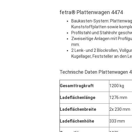
fetra® Plattenwagen 4474
Baukasten-System: Plattenwage
Kunststoffplatten sowie komple
Profilstahl und Stahlrohr gesch
Zweiseitige Anlagen mit Profil
mm.
2 Lenk- und 2 Blockrollen, Vollg
Kugellager, Feststeller an den Le
Technische Daten Plattenwagen 
Gesamttragkraft
1200 kg
Ladeflächenlänge
1276 mm
Ladeflächenbreite
2x 230 mm
Ladeflächenhöhe
333 mm