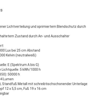
is
ner Lichtverteilung und oprimiertem Blendschutz durch
chaltetem Zustand durch An- und Ausschalter
ert
000 Lux bei 25 cm Abstand
000 Kelvin (neutralweiß)
uelle: E (Spektrum A bis G)
 Lichtquelle: 5 kWh/1000 h
B50): 50000 h
604 Lumen
t, Standfuß Metall mit schreibtischschonender Unterlage
pf 12 x 5,5 cm, Fuß 19 x 16 cm
eigbar