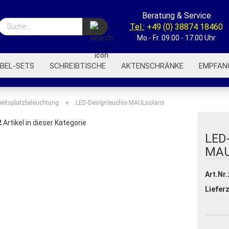
Beratung & Service
Suche...
Tel.:
+49 (0) 38874 18460
Mo.- Fr. 09.00 - 17.00 Uhr
BEL-SETS
SCHREIBTISCHE
AKTENSCHRÄNKE
EMPFAN
BÜROREGALE
BÜROWAGEN
AKUSTIK-TRENNWÄNDE
»
beitsplatzbeleuchtung
LED-Designleuchte MAULsolaris
2
Artikel in dieser Kategorie
LED
MAU
Art.Nr.
Lieferz