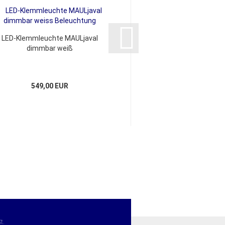
LED-Klemmleuchte MAULjaval
LED-Standleuchte
dimmbar weiß
sensor dimmb
549,00 EUR
749,00 E
t.