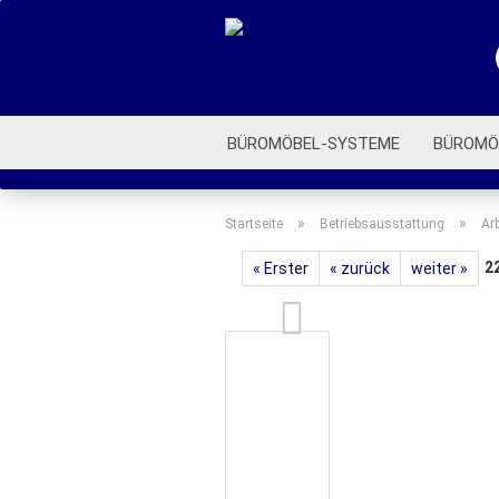
BÜROMÖBEL-SYSTEME
BÜROMÖ
ROLLCONTAINER
BÜROSTÜHLE
»
»
Startseite
Betriebsausstattung
Ar
2
« Erster
« zurück
weiter »