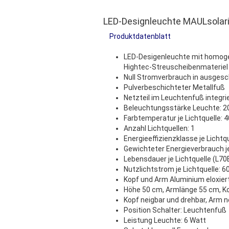
LED-Designleuchte MAULsolar
Produktdatenblatt
LED-Desigenleuchte mit homoge
Hightec-Streuscheibenmateriel
Null Stromverbrauch in ausges
Pulverbeschichteter Metallfuß
Netzteil im Leuchtenfuß integri
Beleuchtungsstärke Leuchte: 2
Farbtemperatur je Lichtquelle: 4
Anzahl Lichtquellen: 1
Energieeffizienzklasse je Lichtq
Gewichteter Energieverbrauch je
Lebensdauer je Lichtquelle (L70
Nutzlichtstrom je Lichtquelle: 
Kopf und Arm Aluminium eloxier
Höhe 50 cm, Armlänge 55 cm, Ko
Kopf neigbar und drehbar, Arm n
Position Schalter: Leuchtenfuß
Leistung Leuchte: 6 Watt