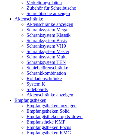
Verkettungsplatten
Zubehör für Schreibtische
Schreibtische anzeigen
Aktenschränke
Aktenschränke anzeigen
Schranksystem Mega
Schranksystem Klassik
Schranksystem Basis
Schranksystem VH9
Schranksystem Master
Schranksystem Multi
Schranksystem TEN
Schiebetürenschränke
Schrankkombination
Rollladenschränke
System K
Sideboards
Aktenschränke anzeigen
Empfangstheken
Empfangstheken anzeigen
Empfangstheken Solid
Empfangtstheken up & down
Empfanstheke KMP
Empfangstheken Focus
Empfangstheken KMG