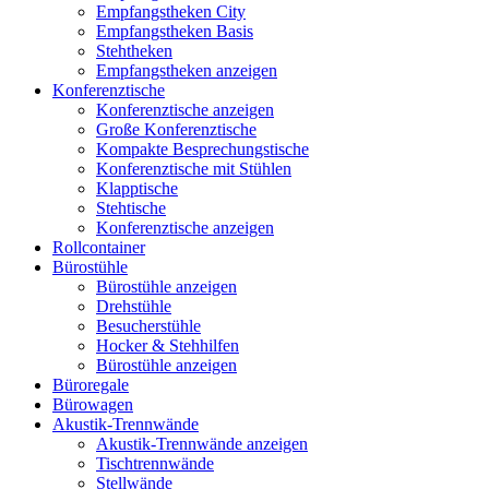
Empfangstheken City
Empfangstheken Basis
Stehtheken
Empfangstheken anzeigen
Konferenztische
Konferenztische anzeigen
Große Konferenztische
Kompakte Besprechungstische
Konferenztische mit Stühlen
Klapptische
Stehtische
Konferenztische anzeigen
Rollcontainer
Bürostühle
Bürostühle anzeigen
Drehstühle
Besucherstühle
Hocker & Stehhilfen
Bürostühle anzeigen
Büroregale
Bürowagen
Akustik-Trennwände
Akustik-Trennwände anzeigen
Tischtrennwände
Stellwände