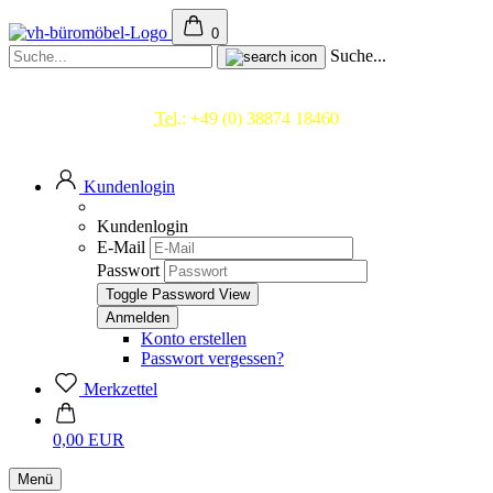
0
Suche...
Beratung & Service
Tel.:
+49 (0) 38874 18460
Mo.- Fr. 09.00 - 17.00 Uhr
Kundenlogin
Kundenlogin
E-Mail
Passwort
Toggle Password View
Konto erstellen
Passwort vergessen?
Merkzettel
0,00 EUR
Menü