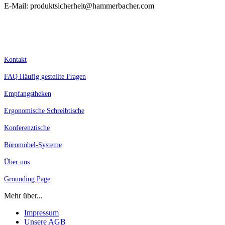
E-Mail: produktsicherheit@hammerbacher.com
Kostenlose Lieferung innerhalb Deutschlands.
Nur für Geschäftskunden, Selbstständige, Schulen und Behörden. Alle Preise zzgl. MwSt.
Kontakt
FAQ Häufig gestellte Fragen
Empfangstheken
Ergonomische Schreibtische
Konferenztische
Büromöbel-Systeme
Über uns
Grounding Page
Mehr über...
Impressum
Unsere AGB