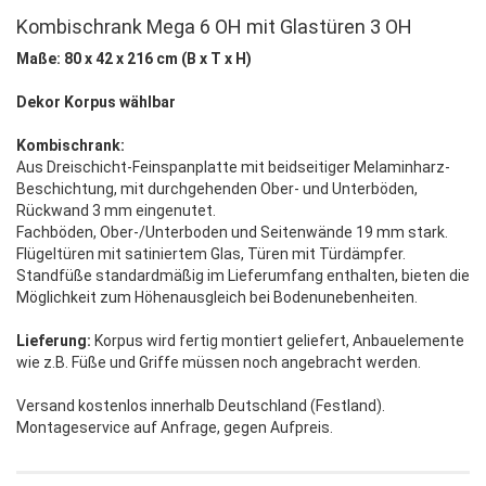
Kombischrank Mega 6 OH mit Glastüren 3 OH
Maße: 80 x 42 x 216 cm (B x T x H)
Dekor Korpus wählbar
Kombischrank:
Aus Dreischicht-Feinspanplatte mit beidseitiger Melaminharz-
Beschichtung, mit durchgehenden Ober- und Unterböden,
Rückwand 3 mm eingenutet.
Fachböden, Ober-/Unterboden und Seitenwände 19 mm stark.
Flügeltüren mit satiniertem Glas, Türen mit Türdämpfer.
Standfüße standardmäßig im Lieferumfang enthalten, bieten die
Möglichkeit zum Höhenausgleich bei Bodenunebenheiten.
Lieferung:
Korpus wird fertig montiert geliefert, Anbauelemente
wie z.B. Füße und Griffe müssen noch angebracht werden.
Versand kostenlos innerhalb Deutschland (Festland).
Montageservice auf Anfrage, gegen Aufpreis.