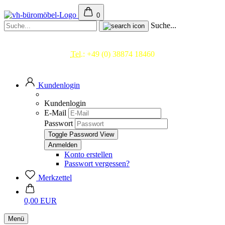
0
Suche...
Beratung & Service
Tel.:
+49 (0) 38874 18460
Mo.- Fr. 09.00 - 17.00 Uhr
Kundenlogin
Kundenlogin
E-Mail
Passwort
Toggle Password View
Konto erstellen
Passwort vergessen?
Merkzettel
0,00 EUR
Menü