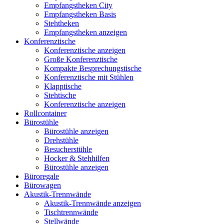
Empfangstheken City
Empfangstheken Basis
Stehtheken
Empfangstheken anzeigen
Konferenztische
Konferenztische anzeigen
Große Konferenztische
Kompakte Besprechungstische
Konferenztische mit Stühlen
Klapptische
Stehtische
Konferenztische anzeigen
Rollcontainer
Bürostühle
Bürostühle anzeigen
Drehstühle
Besucherstühle
Hocker & Stehhilfen
Bürostühle anzeigen
Büroregale
Bürowagen
Akustik-Trennwände
Akustik-Trennwände anzeigen
Tischtrennwände
Stellwände