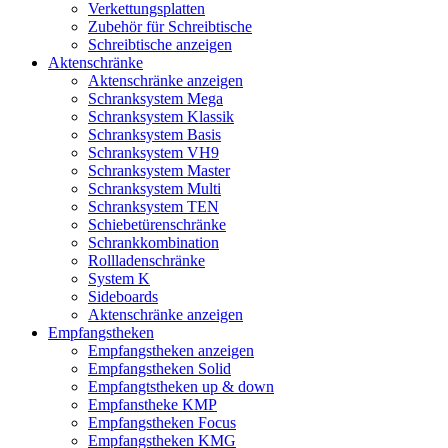
Verkettungsplatten
Zubehör für Schreibtische
Schreibtische anzeigen
Aktenschränke
Aktenschränke anzeigen
Schranksystem Mega
Schranksystem Klassik
Schranksystem Basis
Schranksystem VH9
Schranksystem Master
Schranksystem Multi
Schranksystem TEN
Schiebetürenschränke
Schrankkombination
Rollladenschränke
System K
Sideboards
Aktenschränke anzeigen
Empfangstheken
Empfangstheken anzeigen
Empfangstheken Solid
Empfangtstheken up & down
Empfanstheke KMP
Empfangstheken Focus
Empfangstheken KMG